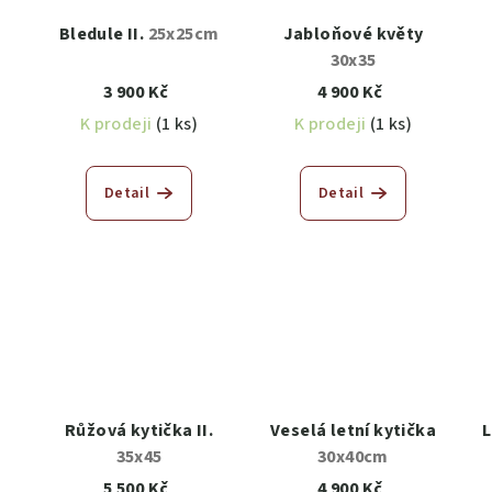
Bledule II.
25x25cm
Jabloňové květy
30x35
3 900 Kč
4 900 Kč
K prodeji
(1 ks)
K prodeji
(1 ks)
Detail
Detail
Růžová kytička II.
Veselá letní kytička
L
35x45
30x40cm
5 500 Kč
4 900 Kč