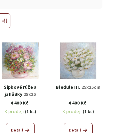
r
Šípkové růže a
Bledule III.
25x25cm
jahůdky
25x25
4 400 Kč
4 400 Kč
K prodeji
(1 ks)
K prodeji
(1 ks)
Detail
Detail