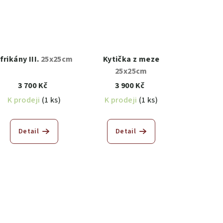
frikány III.
25x25cm
Kytička z meze
25x25cm
3 700 Kč
3 900 Kč
K prodeji
(1 ks)
K prodeji
(1 ks)
Detail
Detail