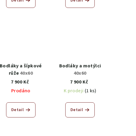
Detail
Detail
Bodláky a šípkové
Bodláky a motýlci
růže
40x60
40x60
7 900 Kč
7 900 Kč
Prodáno
K prodeji
(1 ks)
Detail
Detail