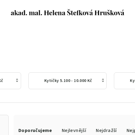
Kč
Kytičky 5.100 - 10.000 Kč
Ky
Ř
Doporučujeme
Nejlevnější
Nejdražší
Nej
a