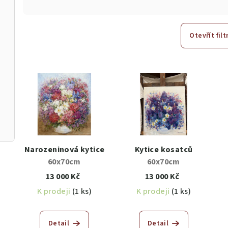
z
e
Otevřít filt
n
V
í
ý
p
p
r
i
o
s
d
Narozeninová kytice
Kytice kosatců
60x70cm
60x70cm
p
u
13 000 Kč
13 000 Kč
r
k
K prodeji
(1 ks)
K prodeji
(1 ks)
o
t
Detail
Detail