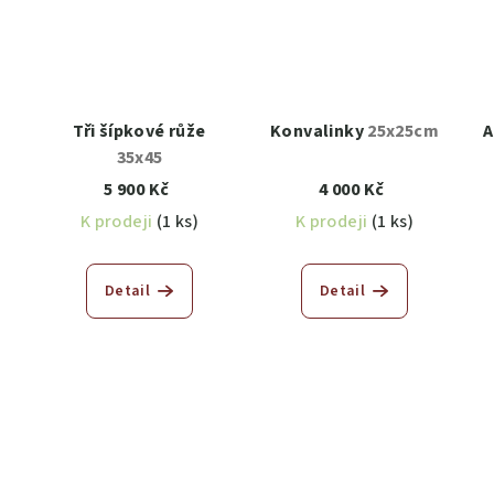
Tři šípkové růže
Konvalinky
25x25cm
A
35x45
5 900 Kč
4 000 Kč
K prodeji
(1 ks)
K prodeji
(1 ks)
Detail
Detail