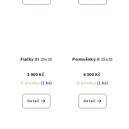
d
ů
u
k
t
ů
Fialky III
25x25
Pomněnky II
25x25
3 900 Kč
4 300 Kč
K prodeji
(1 ks)
K prodeji
(1 ks)
Detail
Detail