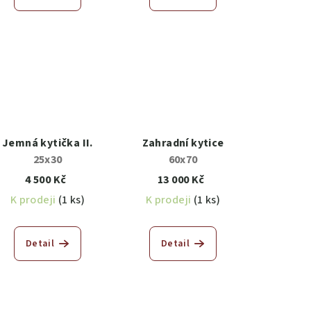
Jemná kytička II.
Zahradní kytice
25x30
60x70
4 500 Kč
13 000 Kč
K prodeji
(1 ks)
K prodeji
(1 ks)
Detail
Detail