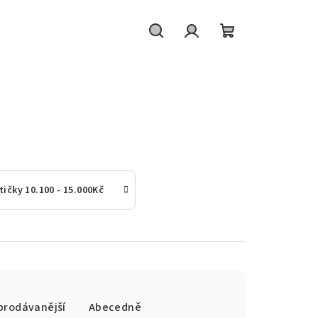
Hledat
Přihlášení
Nákupní
košík
tičky 10.100 - 15.000Kč
prodávanější
Abecedně