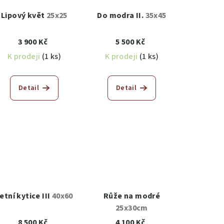
Lipový květ
25x25
Do modra II.
35x45
3 900 Kč
5 500 Kč
K prodeji
(1 ks)
K prodeji
(1 ks)
Detail
Detail
etní kytice III
40x60
Růže na modré
25x30cm
8 500 Kč
4 100 Kč