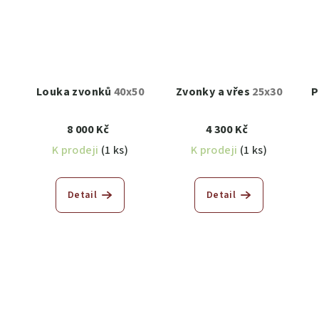
Louka zvonků
40x50
Zvonky a vřes
25x30
P
8 000 Kč
4 300 Kč
K prodeji
(1 ks)
K prodeji
(1 ks)
Detail
Detail