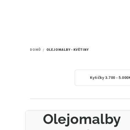
Přejít
na
obsah
DOMŮ
/
OLEJOMALBY - KVĚTINY
Kytičky 3.700 - 5.000
Olejomalby