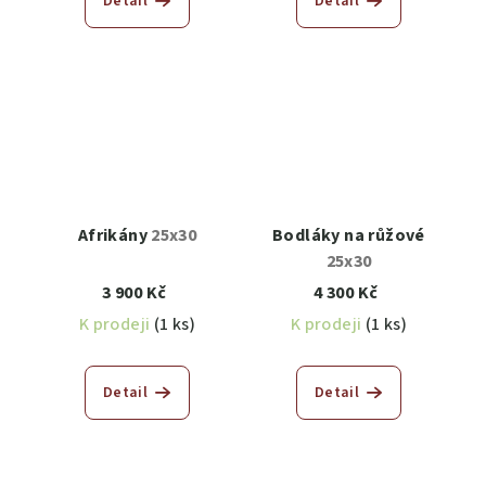
Detail
Detail
Afrikány
25x30
Bodláky na růžové
25x30
3 900 Kč
4 300 Kč
K prodeji
(1 ks)
K prodeji
(1 ks)
Detail
Detail