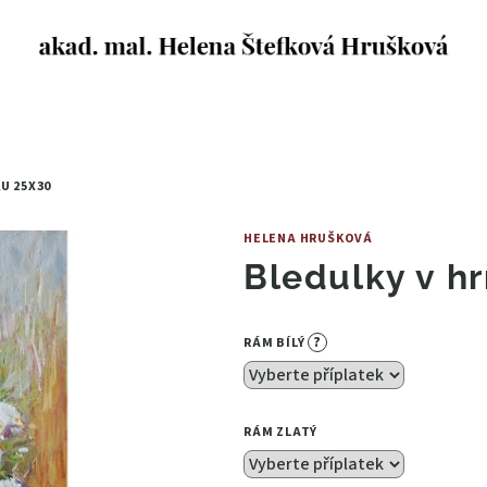
KU
25X30
HELENA HRUŠKOVÁ
Bledulky v h
?
RÁM BÍLÝ
RÁM ZLATÝ