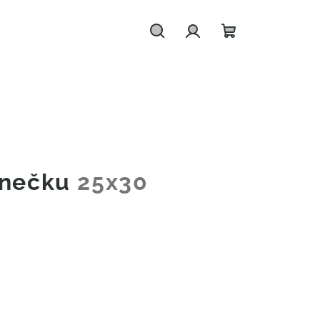
Hledat
Přihlášení
Nákupní
košík
rnečku
25x30