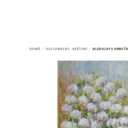
Přejít
na
obsah
DOMŮ
/
OLEJOMALBY - KVĚTINY
/
BLEDULKY V HRNEČ