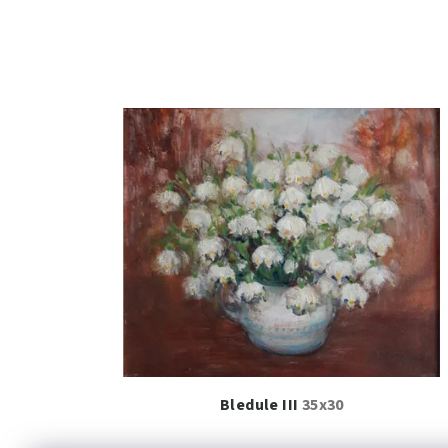
Bledule III
35x30