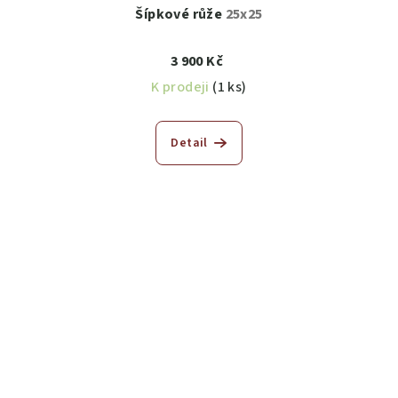
Šípkové růže
25x25
3 900 Kč
K prodeji
(1 ks)
Detail