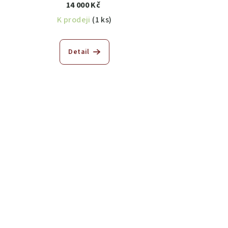
14 000 Kč
K prodeji
(1 ks)
Detail