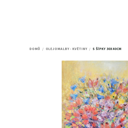
Přejít
na
obsah
DOMŮ
/
OLEJOMALBY - KVĚTINY
/
S ŠÍPKY
30X40CM