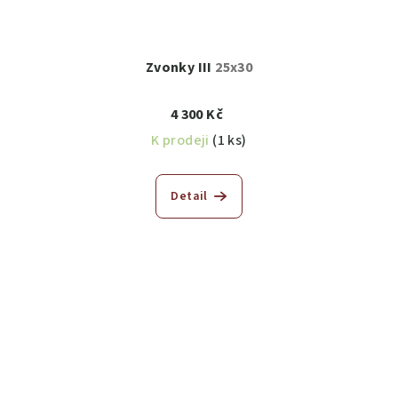
Zvonky III
25x30
4 300 Kč
K prodeji
(1 ks)
Detail