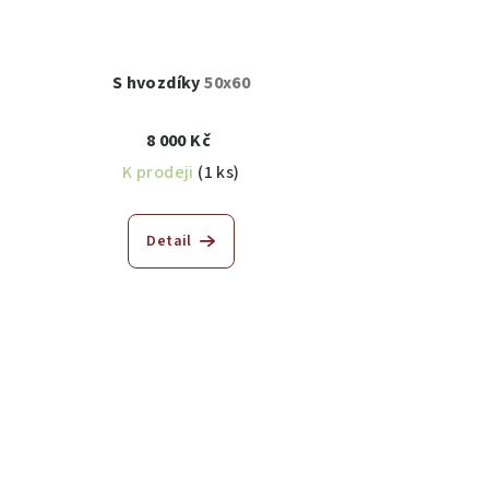
S hvozdíky
50x60
8 000 Kč
K prodeji
(1 ks)
Detail