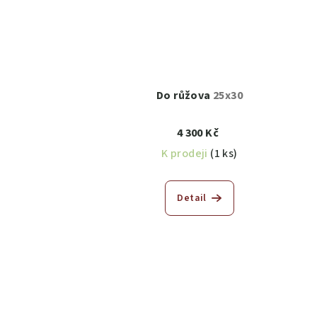
Do růžova
25x30
4 300 Kč
K prodeji
(1 ks)
Detail