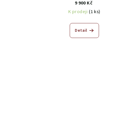
9 900 Kč
K prodeji
(1 ks)
Detail