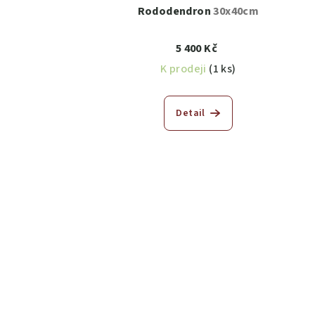
Rododendron
30x40cm
5 400 Kč
K prodeji
(1 ks)
Detail