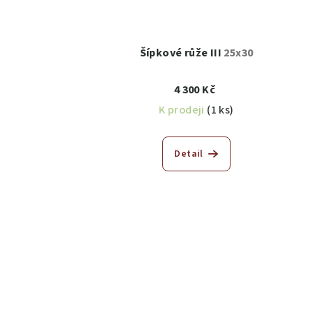
Šípkové růže III
25x30
4 300 Kč
K prodeji
(1 ks)
Detail