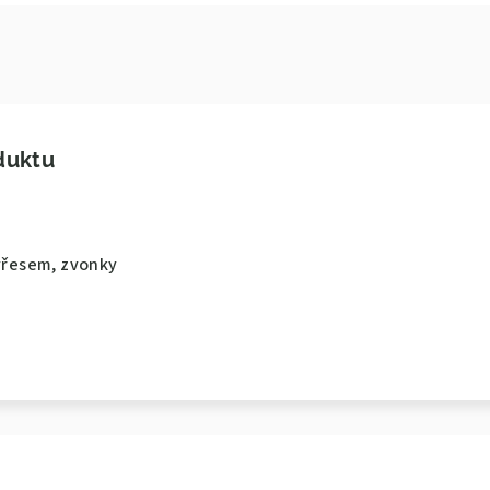
duktu
 vřesem, zvonky