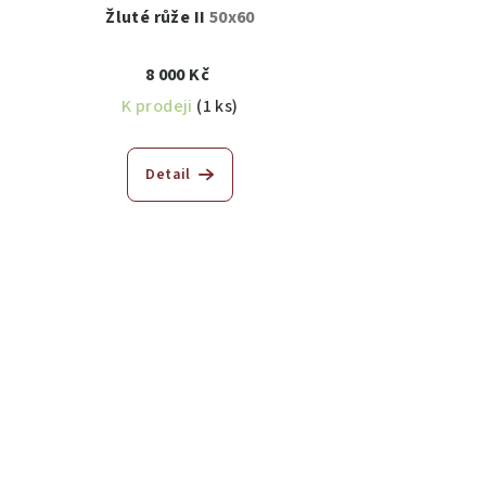
Žluté růže II
50x60
8 000 Kč
K prodeji
(1 ks)
Detail