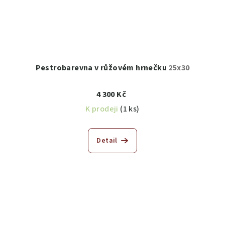
Pestrobarevna v růžovém hrnečku
25x30
4 300 Kč
K prodeji
(1 ks)
Detail