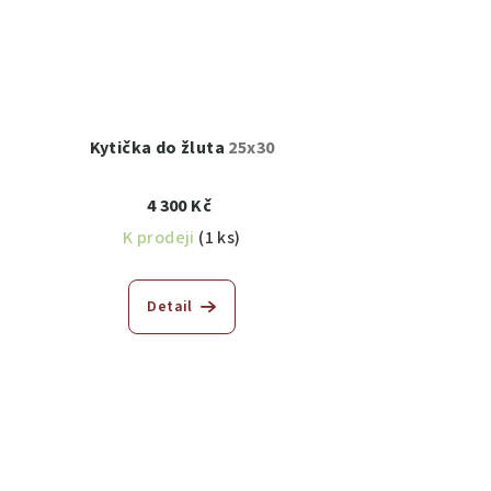
Kytička do žluta
25x30
4 300 Kč
K prodeji
(1 ks)
Detail