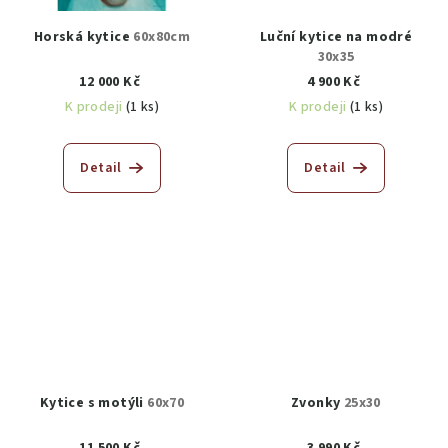
Horská kytice
60x80cm
Luční kytice na modré
30x35
12 000 Kč
4 900 Kč
K prodeji
(1 ks)
K prodeji
(1 ks)
Detail
Detail
Kytice s motýli
60x70
Zvonky
25x30
11 500 Kč
3 990 Kč