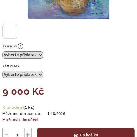
?
RÁM BÍLÝ
RÁM ZLATÝ
9 000 Kč
Měrná
K prodeji
(1 ks)
cena:
Můžeme doručit do:
14.8.2026
Možnosti doručení
−
+
Do košíku