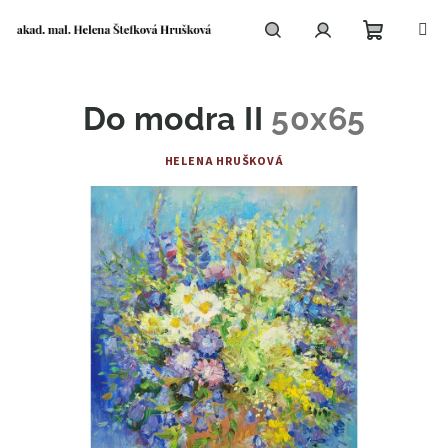
Přejít
na
obsah
Nákupní
Hledat
Přihlášení
Do modra II
50x65
košík
HELENA HRUŠKOVÁ