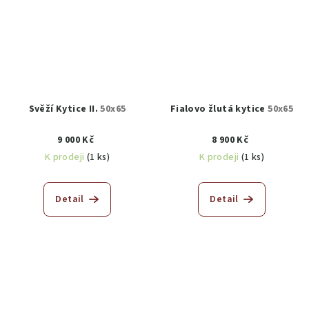
Svěží Kytice II.
50x65
Fialovo žlutá kytice
50x65
9 000 Kč
8 900 Kč
K prodeji
(1 ks)
K prodeji
(1 ks)
Detail
Detail