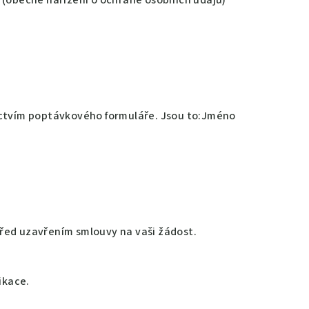
 (obecné nařízení o ochraně osobních údajů)
nictvím poptávkového formuláře. Jsou to:Jméno
 před uzavřením smlouvy na vaši žádost.
ikace.