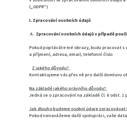
v souvislosti se zpracováním osobních údajů a
(„GDPR“)
I. Zpracování osobních údajů
A.
Zpracování osobních údajů v případě použ
Pokud poptáváte mé obrazy, budu pracovat s v
a příjmení, adresa, email, telefonní číslo
Z jakého důvodu?
Kontaktujeme vás přes ně pro další domluvu o
Na základě jakého právního důvodu?
Jedná se o zpracování na základě čl. 6 odst. 1
Jak dlouho budeme osobní údaje zpracovávat
Pokud nenavážeme další spolupráci, vaše data