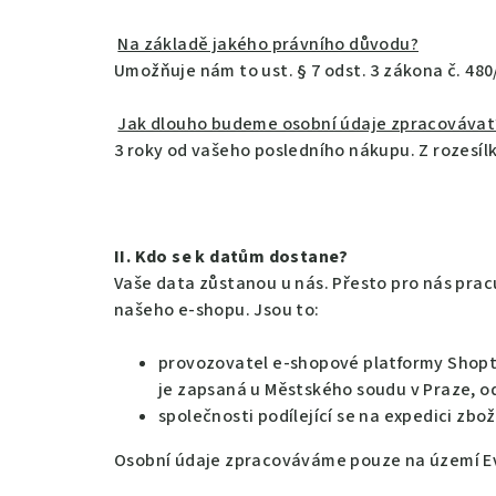
Na základě jakého právního důvodu?
Umožňuje nám to ust. § 7 odst. 3 zákona č. 480
Jak dlouho budeme osobní údaje zpracovávat
3 roky od vašeho posledního nákupu. Z rozesíl
II. Kdo se k datům dostane?
Vaše data zůstanou u nás. Přesto pro nás prac
našeho e-shopu. Jsou to:
provozovatel e-shopové platformy Shoptet
je zapsaná u Městského soudu v Praze, odd
společnosti podílející se na expedici zbož
Osobní údaje zpracováváme pouze na území Ev