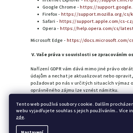
Internet Explorer -
https://support.micr
Google Chrome -
https://support.googl
Firefox -
https://support.mozilla.org/cs/
Safari -
https://support.apple.com/cs-cz/
Opera -
https://help.opera.com/cs/lates
Microsoft Edge -
https://docs.microsoft.com/c
V. Vaše práva v souvislosti se zpracováním o
Nařízení GDPR vám dává mimo jiné právo obráti
údajům a nechat je aktualizovat nebo opravi
požadovat po nás v určitých situacích výmaz o
oprávněného zájmu lze vznést námitku.
Tento web používá soubory cookie. Dalším procháze
Pokud si myslíte, že s daty nenakládáme sprá
webu vyjadřujete souhlas s jejich používáním.. Více i
soud.
zde
.
Tyto podmínky jsou účinné od 1.1.2024
Nastavení