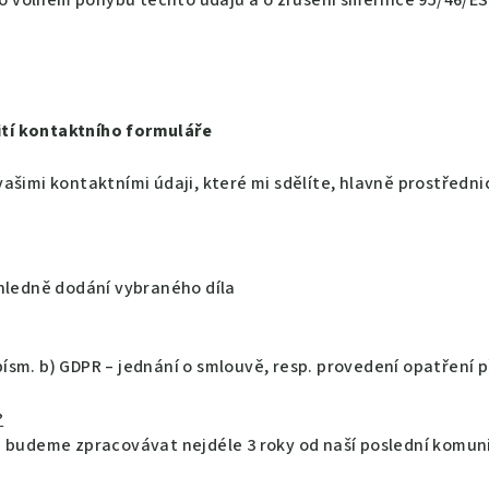
 o volném pohybu těchto údajů a o zrušení směrnice 95/46/ES
ití kontaktního formuláře
ašimi kontaktními údaji, které mi sdělíte, hlavně prostřed
hledně dodání vybraného díla
 písm. b) GDPR – jednání o smlouvě, resp. provedení opatření
?
 budeme zpracovávat nejdéle 3 roky od naší poslední komun