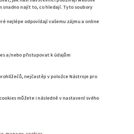
ovat, jak naši návštěvníci používají webové
 snadno najít to, co hledají. Tyto soubory
teré nejlépe odpovídají vašemu zájmu a online
ies a/nebo přistupovat k údajům
rohlížečů, nejčastěji v položce Nástroje pro
 cookies můžete i následně v nastavení svého