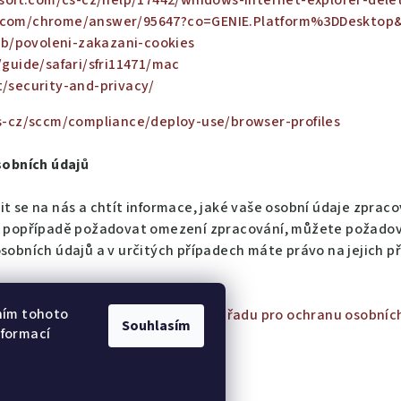
osoft.com/cs-cz/help/17442/windows-internet-explorer-del
e.com/chrome/answer/95647?co=GENIE.Platform%3DDesktop&
kb/povoleni-zakazani-cookies
guide/safari/sfri11471/mac
t/security-and-privacy/
s-cz/sccm/compliance/deploy-use/browser-profiles
sobních údajů
t se na nás a chtít informace, jaké vaše osobní údaje zpraco
t, popřípadě požadovat omezení zpracování, můžete požadov
sobních údajů a v určitých případech máte právo na jejich p
ním tohoto
vně, máte právo podat stížnost u
Úřadu pro ochranu osobníc
Souhlasím
nformací