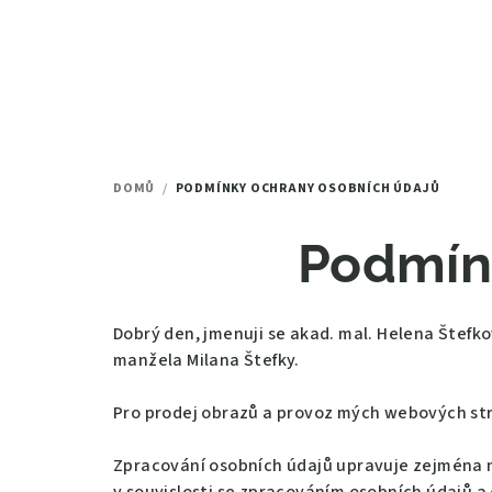
Přejít
na
obsah
DOMŮ
/
PODMÍNKY OCHRANY OSOBNÍCH ÚDAJŮ
Podmín
Dobrý den, jmenuji se akad. mal. Helena Štef
manžela Milana Štefky.
Pro prodej obrazů a provoz mých webových st
Zpracování osobních údajů upravuje zejména n