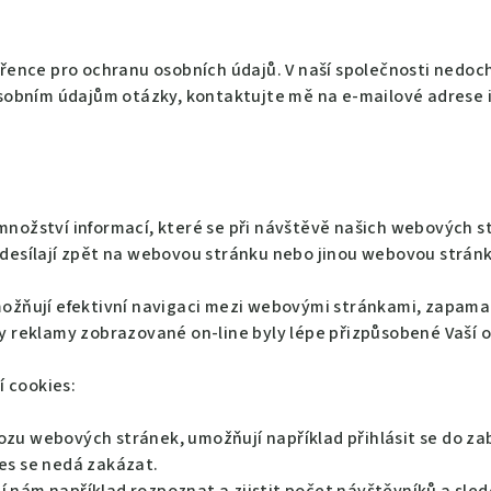
ence pro ochranu osobních údajů. V naší společnosti nedoc
 osobním údajům otázky, kontaktujte mě na e-mailové adrese
množství informací, které se při návštěvě našich webových s
odesílají zpět na webovou stránku nebo jinou webovou stránk
možňují efektivní navigaci mezi webovými stránkami, zapamato
by reklamy zobrazované on-line byly lépe přizpůsobené Vaší
 cookies:
vozu webových stránek, umožňují například přihlásit se do za
es se nedá zakázat.