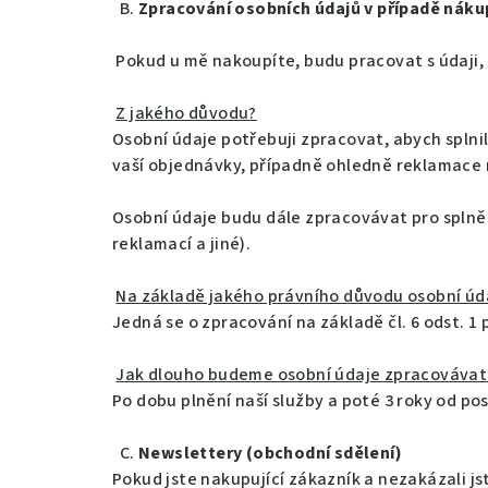
B.
Zpracování osobních údajů v případě náku
Pokud u mě nakoupíte, budu pracovat s údaji, kt
Z jakého důvodu?
Osobní údaje potřebuji zpracovat, abych splni
vaší objednávky, případně ohledně reklamace 
Osobní údaje budu dále zpracovávat pro splněn
reklamací a jiné).
Na základě jakého právního důvodu osobní ú
Jedná se o zpracování na základě čl. 6 odst. 1 p
Jak dlouho budeme osobní údaje zpracovávat
Po dobu plnění naší služby a poté 3 roky od p
C.
Newslettery (obchodní sdělení)
Pokud jste nakupující zákazník a nezakázali js