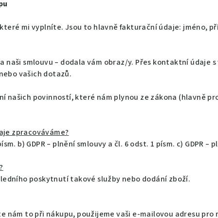
pu
eré mi vyplníte. Jsou to hlavně fakturační údaje: jméno, příj
la naši smlouvu – dodala vám obraz/y. Přes kontaktní údaje
nebo vašich dotazů.
í našich povinností, které nám plynou ze zákona (hlavně pro
daje zpracováváme?
ísm. b) GDPR – plnění smlouvy a čl. 6 odst. 1 písm. c) GDPR – p
?
osledního poskytnutí takové služby nebo dodání zboží.
te nám to při nákupu, použijeme vaši e-mailovou adresu pro 