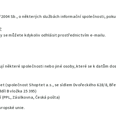
/2004 Sb., o některých službách informační společnosti, poku
?
ky se můžete kdykoliv odhlásit prostřednictvím e-mailu.
ují některé společnosti nebo jiné osoby, které se k datům 
 (společnost Shoptet a.s., se sídlem Dvořeckého 628/8, Břevn
íl B vložka 25 395)
í (PPL, Zásilkovna, Česká pošta)
ropské unie.