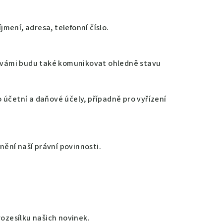
mení, adresa, telefonní číslo.
 s vámi budu také komunikovat ohledně stavu
 účetní a daňové účely, případně pro vyřízení
lnění naší právní povinnosti.
rozesílku našich novinek.