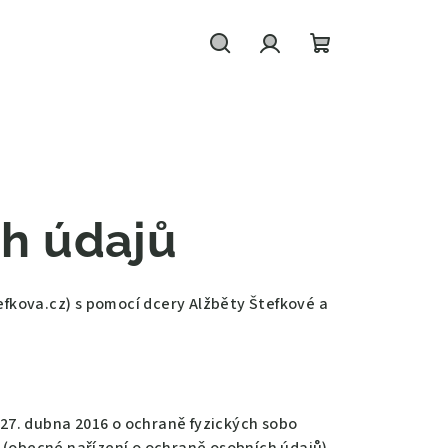
Hledat
Přihlášení
Nákupní
košík
h údajů
fkova.cz) s pomocí dcery Alžběty Štefkové a
27. dubna 2016 o ochraně fyzických sobo