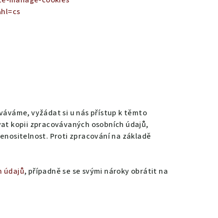
ete-manage-cookies
hl=cs
váváme, vyžádat si u nás přístup k těmto
at kopii zpracovávaných osobních údajů,
řenositelnost. Proti zpracování na základě
h údajů
, případně se se svými nároky obrátit na