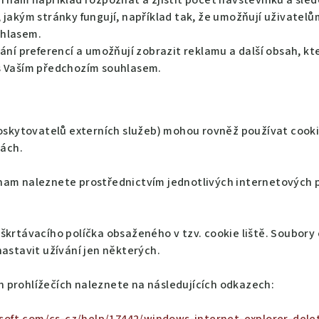
í nám například rozpoznat a zjistit počet návštěvníků a sled
jakým stránky fungují, například tak, že umožňují uživatelům
uhlasem.
vání preferencí a umožňují zobrazit reklamu a další obsah, k
s Vaším předchozím souhlasem.
poskytovatelů externích služeb) mohou rovněž používat cook
ách.
eznam naleznete prostřednictvím jednotlivých internetových p
krtávacího políčka obsaženého v tzv. cookie liště. Soubory
astavit užívání jen některých.
ch prohlížečích naleznete na následujících odkazech: