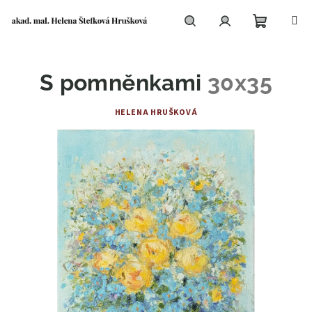
Přejít
na
obsah
Nákupní
Hledat
Přihlášení
S pomněnkami
30x35
košík
HELENA HRUŠKOVÁ