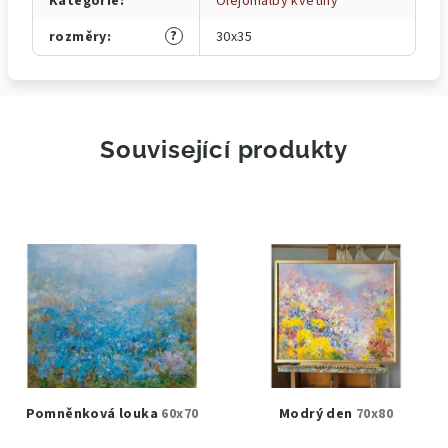
Kategorie
:
Olejomalby květiny
?
rozměry
:
30x35
Související produkty
Pomněnková louka
60x70
Modrý den
70x80