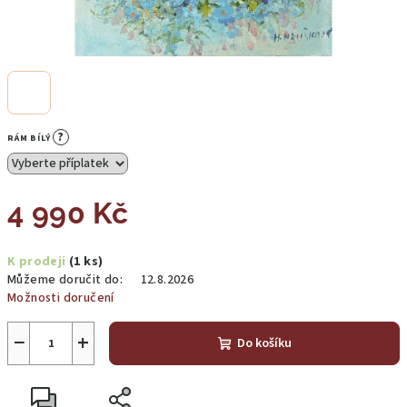
?
RÁM BÍLÝ
4 990 Kč
Měrná
K prodeji
(1 ks)
cena:
Můžeme doručit do:
12.8.2026
Možnosti doručení
−
+
Do košíku