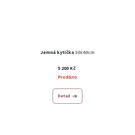
Jemná kytička
30x40cm
5 200 Kč
Prodáno
Detail