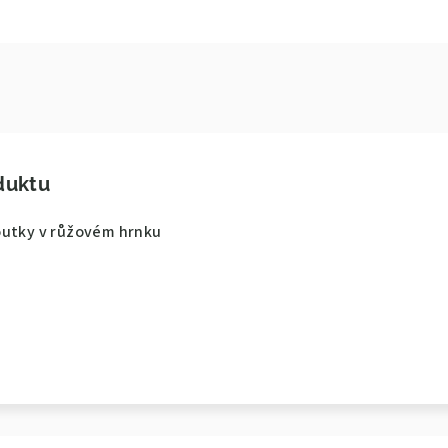
duktu
outky v růžovém hrnku