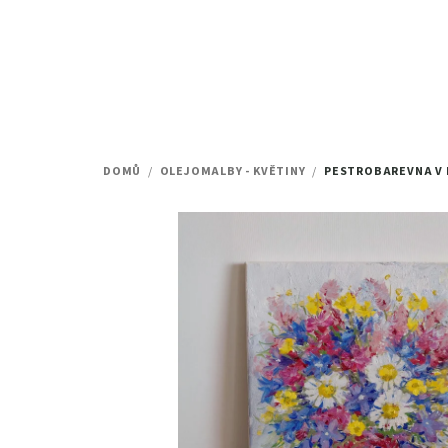
Přejít
na
obsah
DOMŮ
/
OLEJOMALBY - KVĚTINY
/
PESTROBAREVNA V