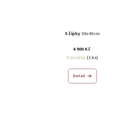
S šípky
30x40cm
4 900 Kč
K prodeji
(1 ks)
Detail