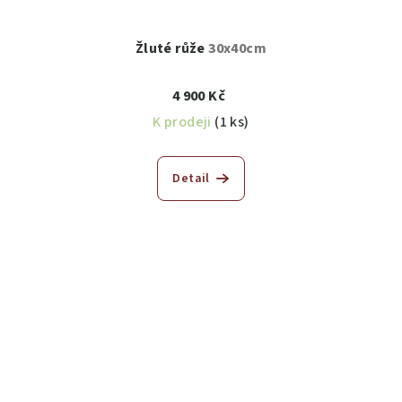
Žluté růže
30x40cm
4 900 Kč
K prodeji
(1 ks)
Detail