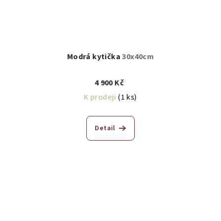
Modrá kytička
30x40cm
4 900 Kč
K prodeji
(1 ks)
Detail