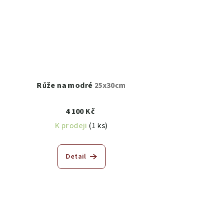
Růže na modré
25x30cm
4 100 Kč
K prodeji
(1 ks)
Detail