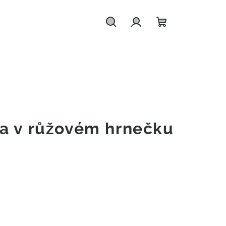
Hledat
Přihlášení
Nákupní
košík
a v růžovém hrnečku