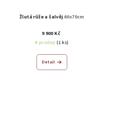
Žlutá růže a šalvěj
60x70cm
9 900 Kč
K prodeji
(1 ks)
Detail