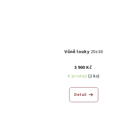
Vůně louky
25x30
3 900 Kč
K prodeji
(1 ks)
Detail