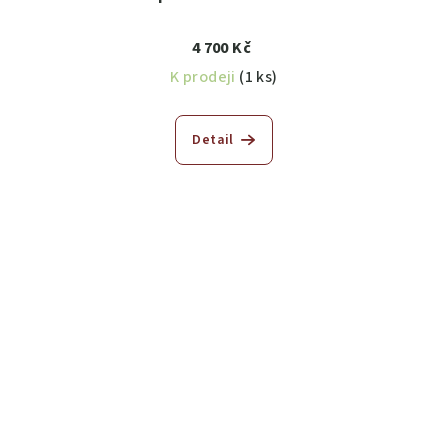
4 700 Kč
K prodeji
(1 ks)
Detail