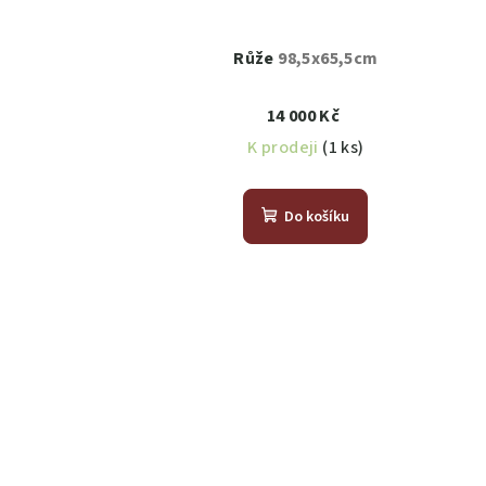
Růže
98,5x65,5cm
14 000 Kč
K prodeji
(1 ks)
Do košíku