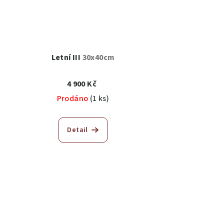
Letní III
30x40cm
4 900 Kč
Prodáno
(1 ks)
Detail