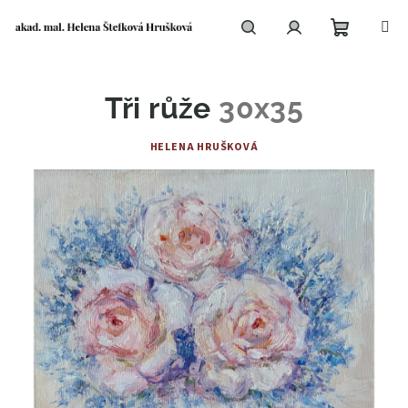
Přejít
na
obsah
Nákupní
Hledat
Přihlášení
Tři růže
30x35
košík
HELENA HRUŠKOVÁ