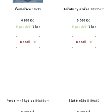
Čemeřice
30x35
Jeřabiny a vřes
30x35cm
4 700 Kč
5 000 Kč
K prodeji
(1 ks)
K prodeji
(1 ks)
Detail
Detail
Podzimní kytice
50x65cm
Žluté růže II
50x60
8 900 Kč
8 000 Kč