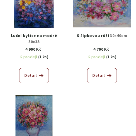
Luční kytice na modré
S šípkovou růží
30x40cm
30x35
4 900 Kč
4 700 Kč
K prodeji
(1 ks)
K prodeji
(1 ks)
Detail
Detail