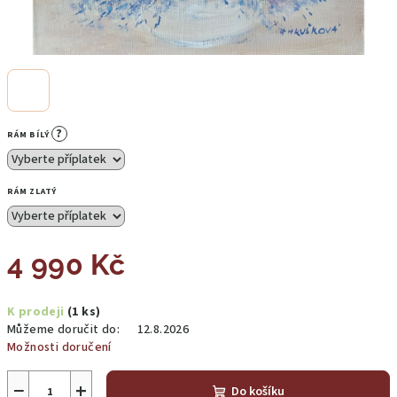
?
RÁM BÍLÝ
RÁM ZLATÝ
4 990 Kč
Měrná
K prodeji
(1 ks)
cena:
Můžeme doručit do:
12.8.2026
Možnosti doručení
−
+
Do košíku