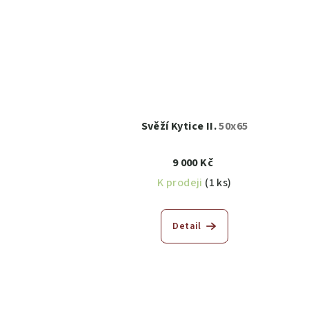
Svěží Kytice II.
50x65
9 000 Kč
K prodeji
(1 ks)
Detail