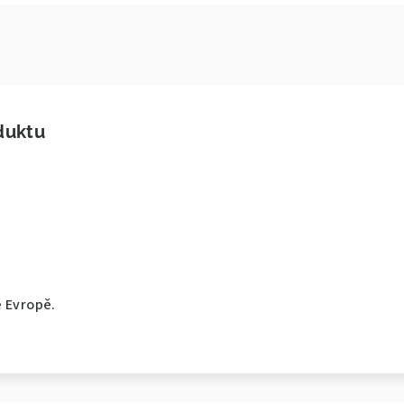
duktu
é Evropě.