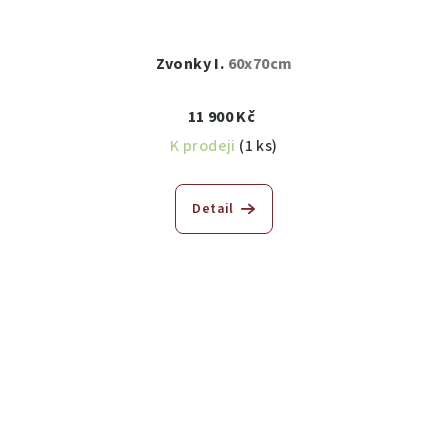
Zvonky I.
60x70cm
11 900 Kč
K prodeji
(1 ks)
Detail