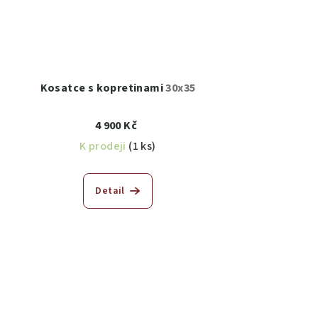
Kosatce s kopretinami
30x35
4 900 Kč
K prodeji
(1 ks)
Detail