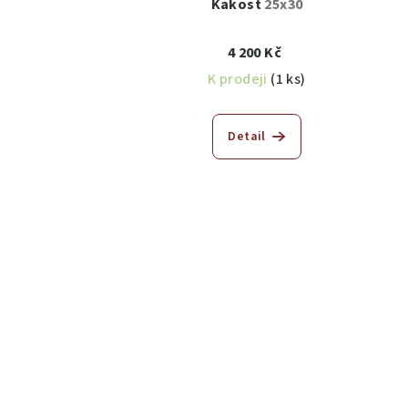
Kakost
25x30
4 200 Kč
K prodeji
(1 ks)
Detail