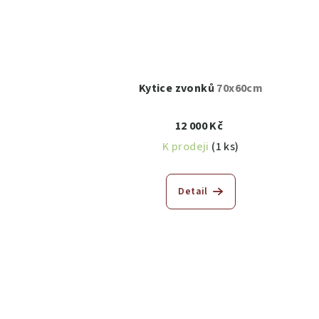
Kytice zvonků
70x60cm
12 000 Kč
K prodeji
(1 ks)
Detail