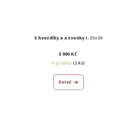
S hvozdíky a a zvonky I.
25x30
3 990 Kč
K prodeji
(1 ks)
Detail