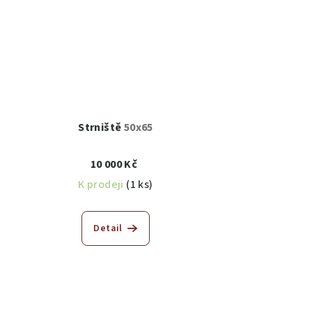
Strniště
50x65
10 000 Kč
K prodeji
(1 ks)
Detail