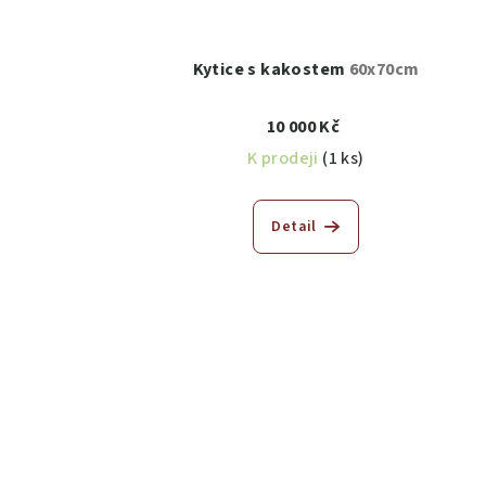
Kytice s kakostem
60x70cm
10 000 Kč
K prodeji
(1 ks)
Detail