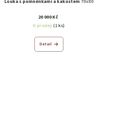
Louka s pomněnkami a kakostem
70x80
20 000 Kč
K prodeji
(1 ks)
Detail