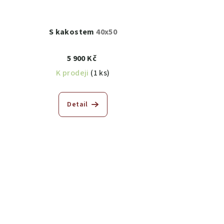
S kakostem
40x50
5 900 Kč
K prodeji
(1 ks)
Detail