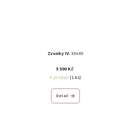
Zvonky IV.
35x45
5 500 Kč
K prodeji
(1 ks)
Detail