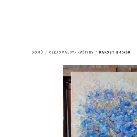
Přejít
na
obsah
DOMŮ
/
OLEJOMALBY - KVĚTINY
/
KAKOST II
40X50