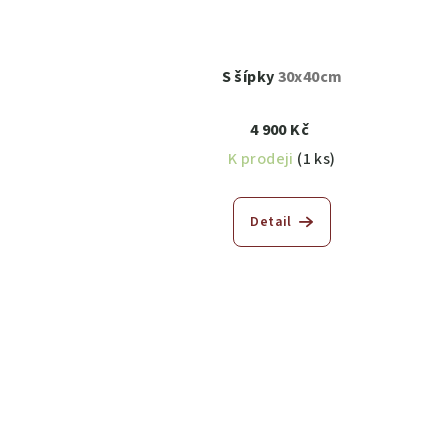
S šípky
30x40cm
4 900 Kč
K prodeji
(1 ks)
Detail