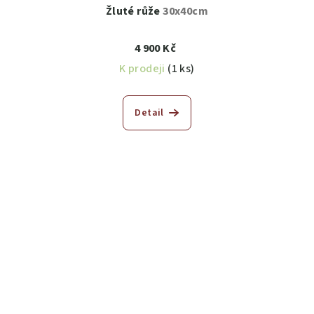
Žluté růže
30x40cm
4 900 Kč
K prodeji
(1 ks)
Detail