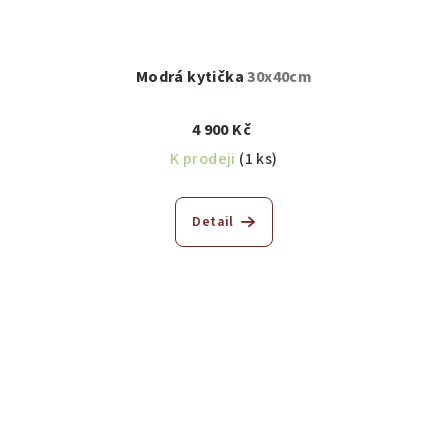
Modrá kytička
30x40cm
4 900 Kč
K prodeji
(1 ks)
Detail