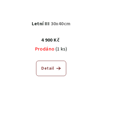
Letní III
30x40cm
4 900 Kč
Prodáno
(1 ks)
Detail