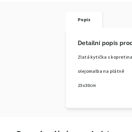
Popis
Detailní popis pro
Zlatá kytička s kopretin
olejomalba na plátně
25x30cm