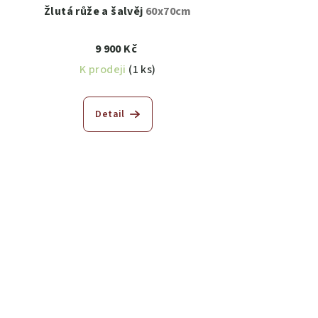
Žlutá růže a šalvěj
60x70cm
9 900 Kč
K prodeji
(1 ks)
Detail