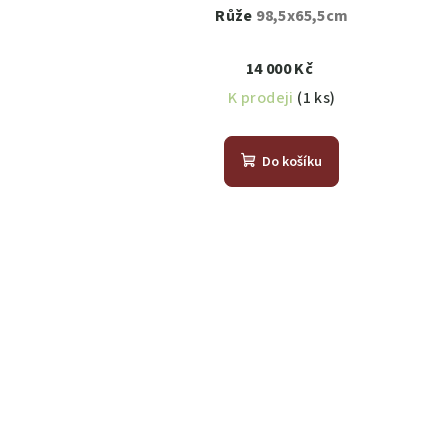
Růže
98,5x65,5cm
14 000 Kč
K prodeji
(1 ks)
Do košíku