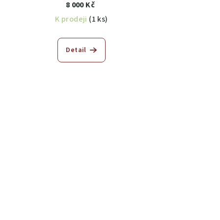
8 000 Kč
K prodeji
(1 ks)
Detail