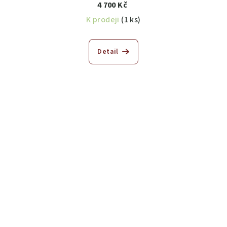
4 700 Kč
K prodeji
(1 ks)
Detail