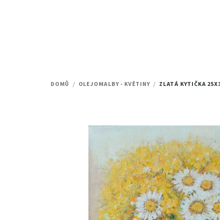
Přejít
na
obsah
DOMŮ
/
OLEJOMALBY - KVĚTINY
/
ZLATÁ KYTIČKA
25X