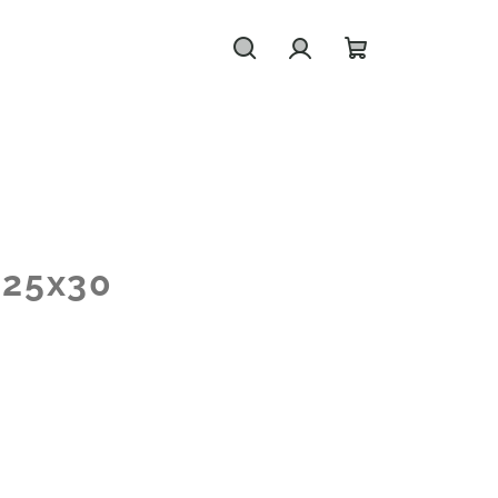
Hledat
Přihlášení
Nákupní
košík
a
25x30