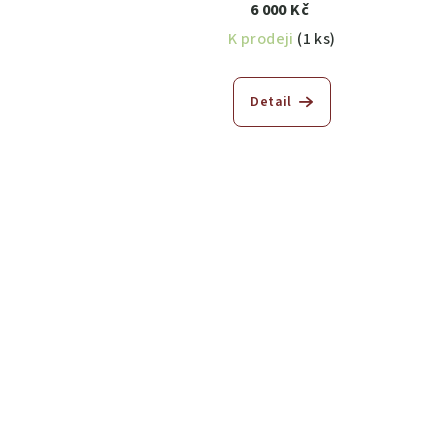
6 000 Kč
K prodeji
(1 ks)
Detail