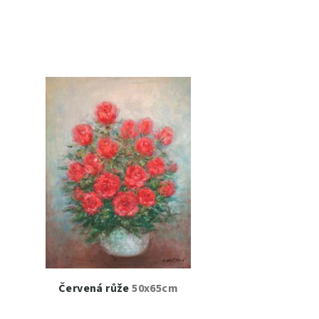
Červená růže
50x65cm