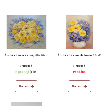
Žlutá růže a šalvěj
60x70cm
Žluté růže ve džbánu
35x45
9 900 Kč
5 700 Kč
K prodeji
(1 ks)
Prodáno
Detail
Detail