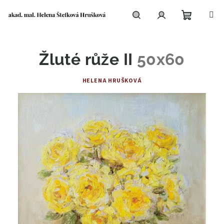
Přejít
na
obsah
Nákupní
Hledat
Přihlášení
Žluté růže II
50x60
košík
HELENA HRUŠKOVÁ