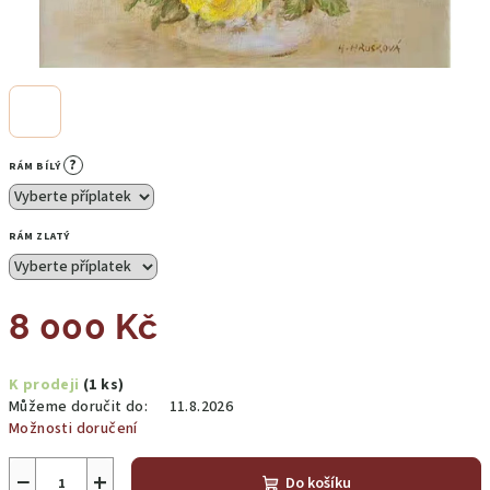
?
RÁM BÍLÝ
RÁM ZLATÝ
8 000 Kč
Měrná
K prodeji
(1 ks)
cena:
Můžeme doručit do:
11.8.2026
Možnosti doručení
−
+
Do košíku