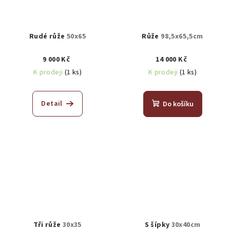
Rudé růže
50x65
Růže
98,5x65,5cm
9 000 Kč
14 000 Kč
K prodeji
(1 ks)
K prodeji
(1 ks)
Detail
Do košíku
Tři růže
30x35
S šípky
30x40cm