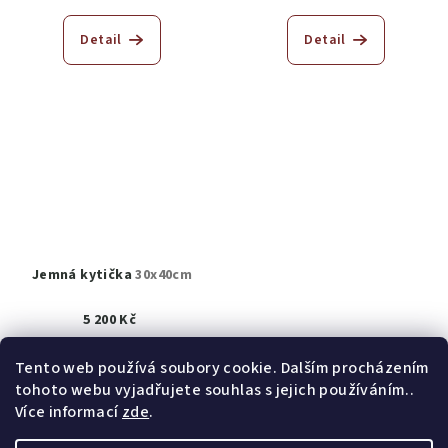
Detail
Detail
Jemná kytička
30x40cm
5 200 Kč
Prodáno
Tento web používá soubory cookie. Dalším procházením
tohoto webu vyjadřujete souhlas s jejich používáním..
Detail
Více informací
zde
.