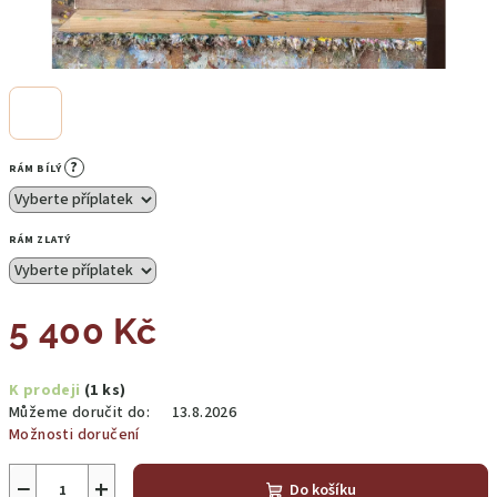
?
RÁM BÍLÝ
RÁM ZLATÝ
5 400 Kč
Měrná
K prodeji
(1 ks)
cena:
Můžeme doručit do:
13.8.2026
Možnosti doručení
−
+
Do košíku