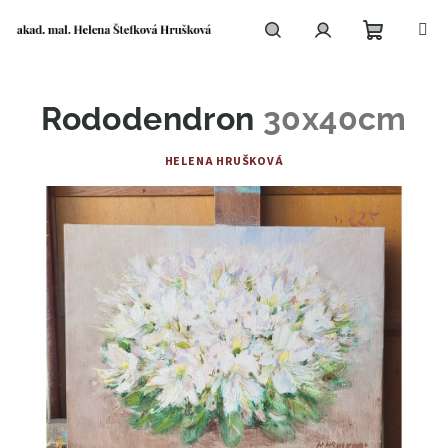
Přejít
na
obsah
Nákupní
Hledat
Přihlášení
Rododendron
30x40cm
košík
HELENA HRUŠKOVÁ