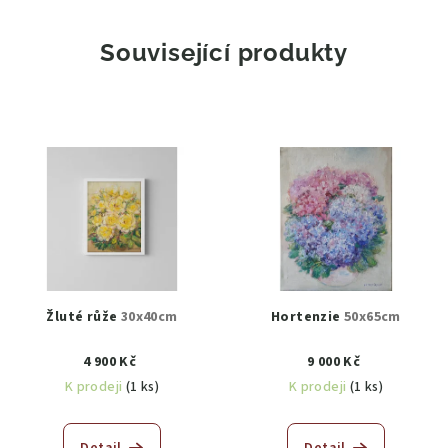
Související produkty
Žluté růže
30x40cm
Hortenzie
50x65cm
4 900 Kč
9 000 Kč
K prodeji
(1 ks)
K prodeji
(1 ks)