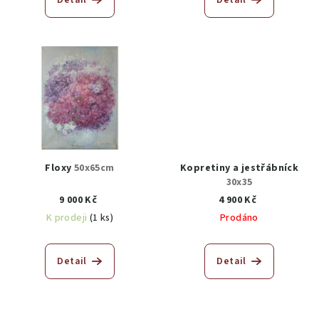
Detail
Detail
Floxy
50x65cm
Kopretiny a jestřábníck
30x35
9 000 Kč
4 900 Kč
K prodeji
(1 ks)
Prodáno
Detail
Detail