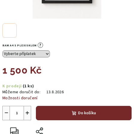
?
RAM A4 S PLEXISKLEM
1 500 Kč
Měrná
K prodeji
(1 ks)
cena:
Můžeme doručit do:
13.8.2026
Možnosti doručení
−
+
Do košíku