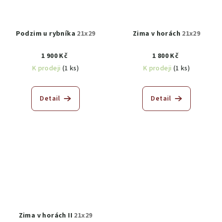
Podzim u rybníka
21x29
Zima v horách
21x29
1 900 Kč
1 800 Kč
K prodeji
(1 ks)
K prodeji
(1 ks)
Detail
Detail
Zima v horách II
21x29