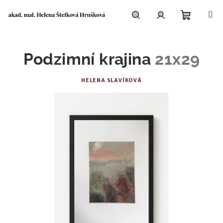
Přejít
na
obsah
Nákupní
Hledat
Přihlášení
Podzimní krajina
21x29
košík
HELENA SLAVÍKOVÁ