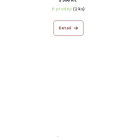
2 500 Kč
K prodeji
(1 ks)
Detail