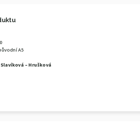
duktu
90
původní A5
 Slavíková – Hrušková