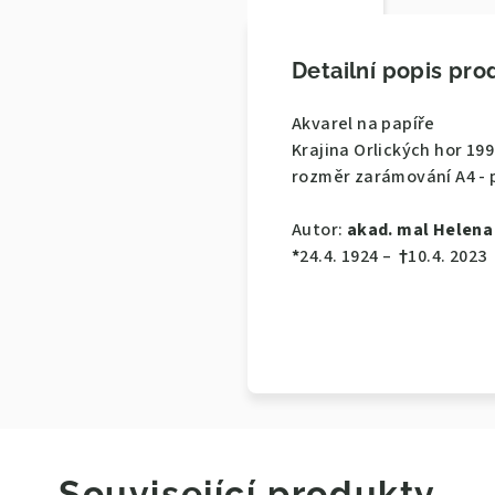
Detailní popis pro
Akvarel na papíře
Krajina Orlických hor 19
rozměr zarámování A4 - 
Autor:
akad. mal Helena
*
24.4. 1924 –
†
10.4. 2023
Související produkty