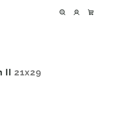
Hledat
Přihlášení
Nákupní
košík
 II
21x29