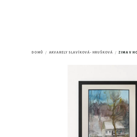
Přejít
na
obsah
DOMŮ
/
AKVARELY SLAVÍKOVÁ- HRUŠKOVÁ
/
ZIMA V H