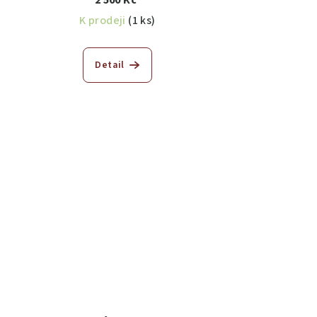
2 500 Kč
K prodeji
(1 ks)
Detail