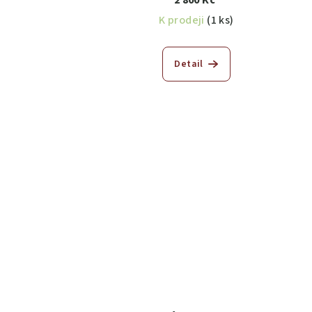
2 800 Kč
K prodeji
(1 ks)
Detail