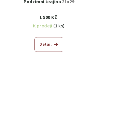
Podzimní krajina
21x29
1 500 Kč
K prodeji
(1 ks)
Detail