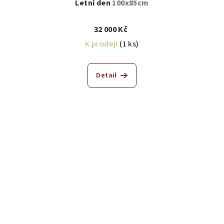
Letní den
100x85cm
32 000 Kč
K prodeji
(1 ks)
Detail