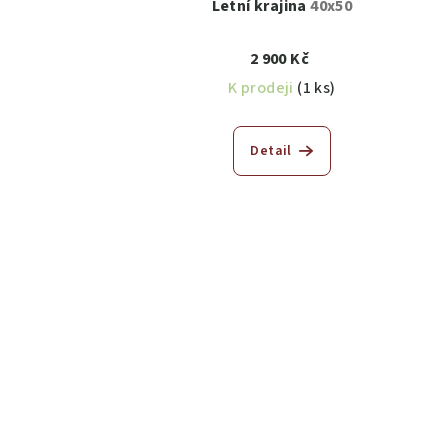
Letní krajina
40x50
2 900 Kč
K prodeji
(1 ks)
Detail