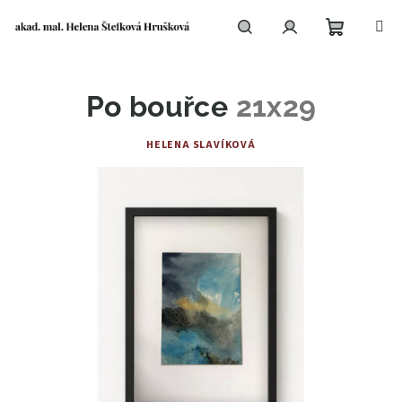
Přejít
na
obsah
Nákupní
Hledat
Přihlášení
Po bouřce
21x29
košík
HELENA SLAVÍKOVÁ