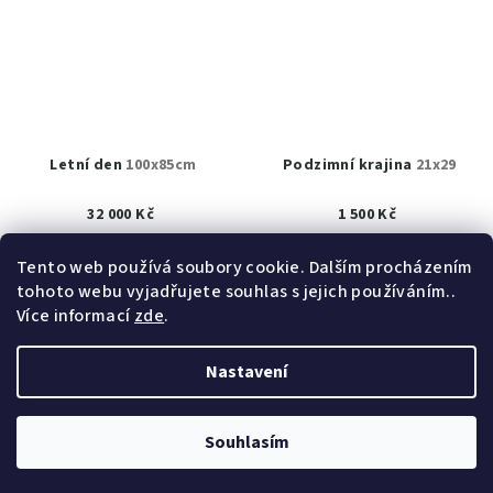
Letní den
100x85cm
Podzimní krajina
21x29
32 000 Kč
1 500 Kč
K prodeji
(1 ks)
K prodeji
(1 ks)
Tento web používá soubory cookie. Dalším procházením
tohoto webu vyjadřujete souhlas s jejich používáním..
Detail
Detail
Více informací
zde
.
Nastavení
Z
Copyright 2026
obrazy akad. mal. Helena Hrušková
á
Štefková
. Všechna práva vyhrazena.
Upravit nastavení
cookies
p
Souhlasím
a
Vytvořil Shoptet