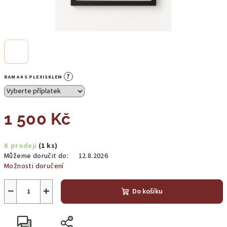
?
RAM A4 S PLEXISKLEM
1 500 Kč
Měrná
K prodeji
(1 ks)
cena:
Můžeme doručit do:
12.8.2026
Možnosti doručení
−
+
Do košíku