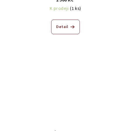
2 500 Kč
K prodeji
(1 ks)
Detail