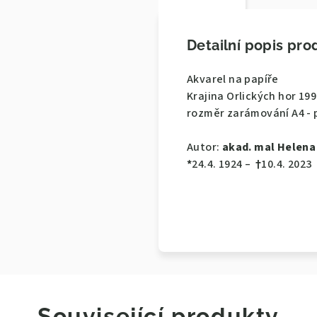
Detailní popis pro
Akvarel na papíře
Krajina Orlických hor 19
rozměr zarámování A4 - 
Autor:
akad. mal Helena
*
24.4. 1924 –
†
10.4. 2023
Související produkty