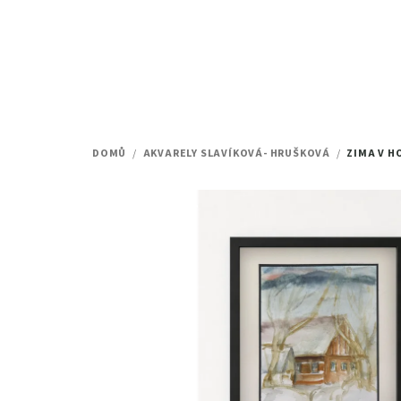
Přejít
na
obsah
DOMŮ
/
AKVARELY SLAVÍKOVÁ- HRUŠKOVÁ
/
ZIMA V 