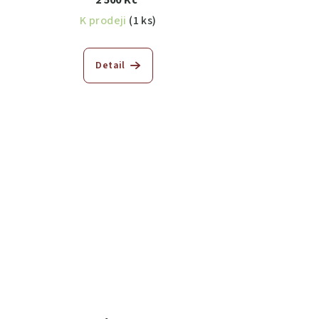
2 500 Kč
K prodeji
(1 ks)
Detail