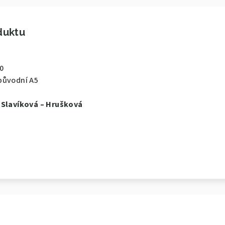
duktu
90
původní A5
 Slavíková – Hrušková