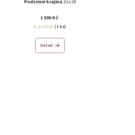
Podzimní krajina
21x29
1 500 Kč
K prodeji
(1 ks)
Detail