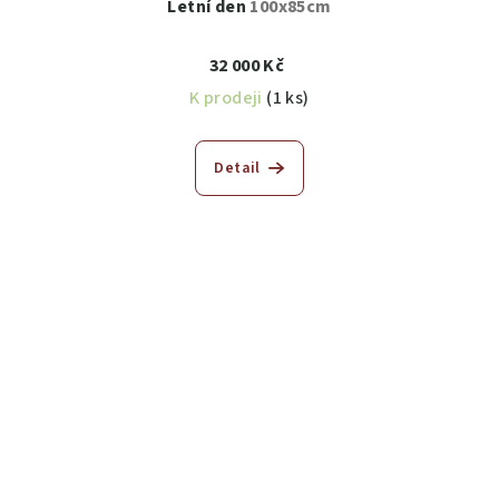
Letní den
100x85cm
32 000 Kč
K prodeji
(1 ks)
Detail