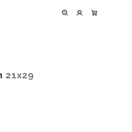
Hledat
Přihlášení
Nákupní
košík
ch
21x29