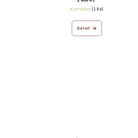
2 800 Kč
K prodeji
(1 ks)
Detail