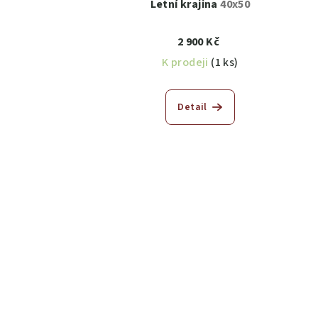
Letní krajina
40x50
2 900 Kč
K prodeji
(1 ks)
Detail