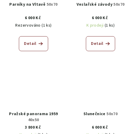
Parníky na Vltavě
50x70
Veslařské závody
50x70
6 000 Kč
6 000 Kč
Rezervováno
(1 ks)
K prodeji
(1 ks)
Detail
Detail
Pražské panorama 1959
Slunečnice
50x70
40x50
3 800 Kč
6 000 Kč