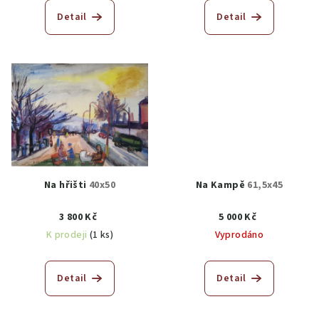
Detail
Detail
Na hřišti
40x50
Na Kampě
61,5x45
3 800 Kč
5 000 Kč
K prodeji
(1 ks)
Vyprodáno
Detail
Detail