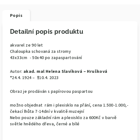
Popis
Detailní popis produktu
akvarel ze 90 let
Chaloupka schovaná za stromy
43x33cm - 50x40 po zapaspartování
Autor:
akad. mal Helena Slavíková – Hrušková
*
24.4. 1924 –
†
10.4. 2023
Obraz je prodáván s papírovou paspartou
možno objednat rám i plexisklo na přání, cena 1.500-1.000,-
čekací lhůta 7-14dní v kvalitě muzejní
Nebo pouze základní rám a plexisklo za 600Kč v barvě
světle hnědého dřeva, černé a bílé