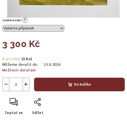
?
ZARÁMOVÁNÍ
3 300 Kč
Měrná
K prodeji
(1 ks)
cena:
Můžeme doručit do:
13.8.2026
Možnosti doručení
−
+
Do košíku
Zeptat se
Sdílet