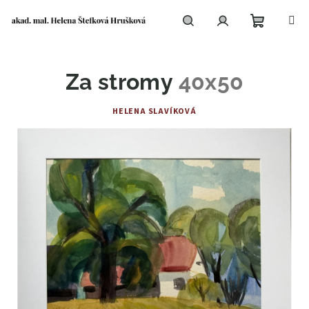
Přejít
na
obsah
Nákupní
Hledat
Přihlášení
Za stromy
40x50
košík
HELENA SLAVÍKOVÁ