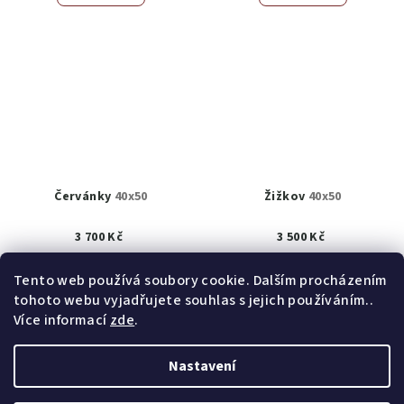
Červánky
40x50
Žižkov
40x50
3 700 Kč
3 500 Kč
K prodeji
(1 ks)
K prodeji
(1 ks)
Tento web používá soubory cookie. Dalším procházením
tohoto webu vyjadřujete souhlas s jejich používáním..
Detail
Detail
Více informací
zde
.
Nastavení
Z
Copyright 2026
obrazy akad. mal. Helena Hrušková
á
Štefková
. Všechna práva vyhrazena.
Upravit nastavení