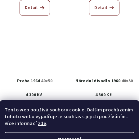
Detail
Detail
Praha 1964
40x50
Národní divadlo 1960
40x50
4 300 Kč
4 300 Kč
K prodeji
(1 ks)
K prodeji
(1 ks)
Tento web používá soubory cookie. Dalším procházením
tohoto webu vyjadřujete souhlas s jejich používáním..
Detail
Detail
Více informací
zde
.