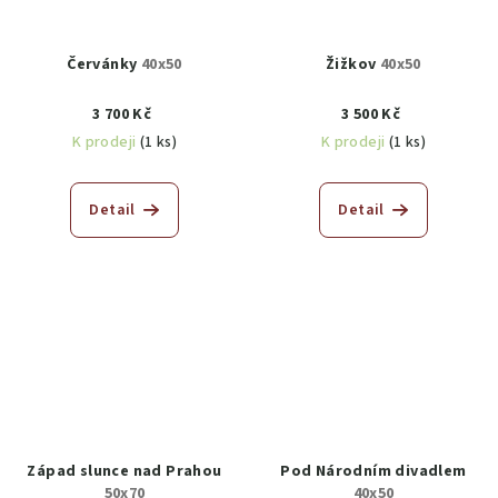
Červánky
40x50
Žižkov
40x50
3 700 Kč
3 500 Kč
K prodeji
(1 ks)
K prodeji
(1 ks)
Detail
Detail
Západ slunce nad Prahou
Pod Národním divadlem
50x70
40x50