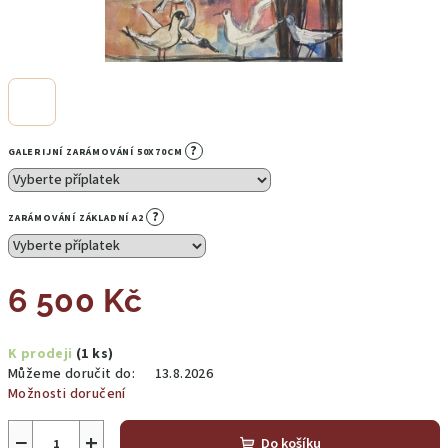
?
GALERIJNÍ ZARÁMOVÁNÍ 50X70CM
?
ZARÁMOVÁNÍ ZÁKLADNÍ A2
6 500 Kč
Měrná
K prodeji
(1 ks)
cena:
Můžeme doručit do:
13.8.2026
Možnosti doručení
−
+
Do košíku