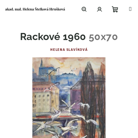
Přejít
na
obsah
Nákupní
Hledat
Přihlášení
Rackové 1960
50x70
košík
HELENA SLAVÍKOVÁ