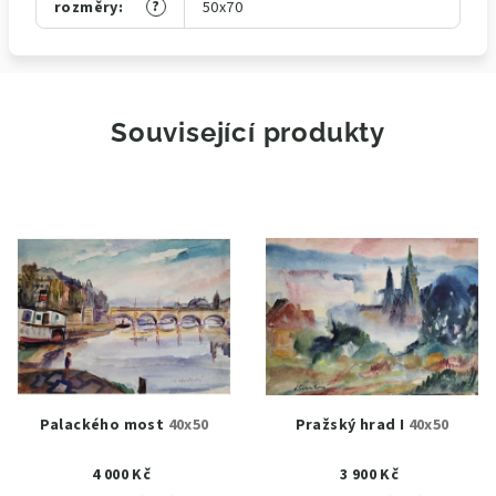
?
rozměry
:
50x70
Související produkty
Palackého most
40x50
Pražský hrad I
40x50
4 000 Kč
3 900 Kč