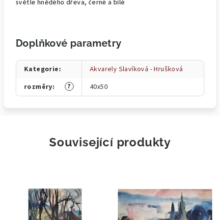
světle hnědého dřeva, černé a bílé
Doplňkové parametry
Kategorie
:
Akvarely Slavíková - Hrušková
?
rozměry
:
40x50
Související produkty