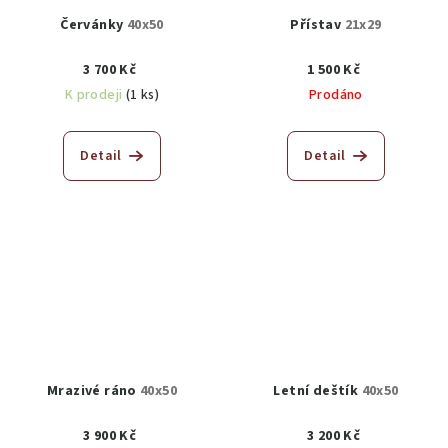
Červánky
40x50
Přístav
21x29
3 700 Kč
1 500 Kč
K prodeji
(1 ks)
Prodáno
Detail
Detail
Mrazivé ráno
40x50
Letní deštík
40x50
3 900 Kč
3 200 Kč