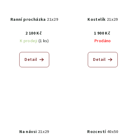
Ranní procházka
21x29
Kostelík
21x29
2 100 Kč
1 900 Kč
K prodeji
(1 ks)
Prodáno
Detail
Detail
Na návsi
21x29
Rozcestí
40x50