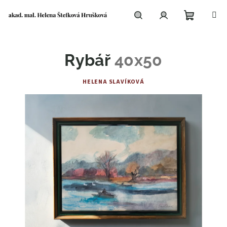
Přejít
na
obsah
Nákupní
Hledat
Přihlášení
Rybář
40x50
košík
HELENA SLAVÍKOVÁ