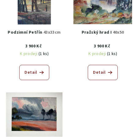
Podzimní Petřín
43x33cm
Pražský hrad I
40x50
3 900 Kč
3 900 Kč
K prodeji
(1 ks)
K prodeji
(1 ks)
Detail
Detail