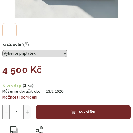
?
ZARÁMOVÁNÍ
4 500 Kč
Měrná
K prodeji
(1 ks)
cena:
Můžeme doručit do:
13.8.2026
Možnosti doručení
−
+
Do košíku