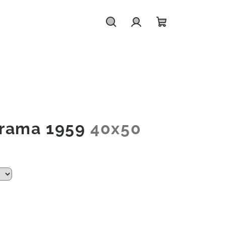
Hledat
Přihlášení
Nákupní
košík
orama 1959
40x50