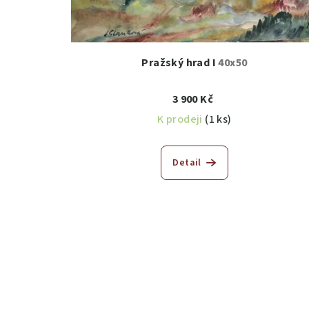
Pražský hrad I
40x50
3 900 Kč
K prodeji
(1 ks)
Detail