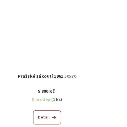
Pražské zákoutí 1961
50x70
5 800 Kč
K prodeji
(1 ks)
Detail