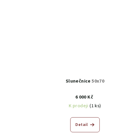
Slunečnice
50x70
6 000 Kč
K prodeji
(1 ks)
Detail