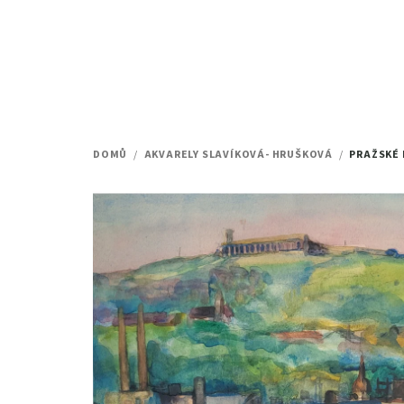
Přejít
na
obsah
DOMŮ
/
AKVARELY SLAVÍKOVÁ- HRUŠKOVÁ
/
PRAŽSKÉ