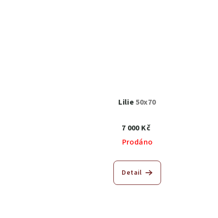
Lilie
50x70
7 000 Kč
Prodáno
Detail