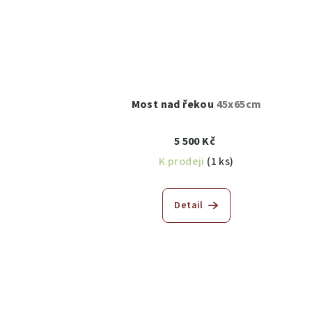
Most nad řekou
45x65cm
5 500 Kč
K prodeji
(1 ks)
Detail