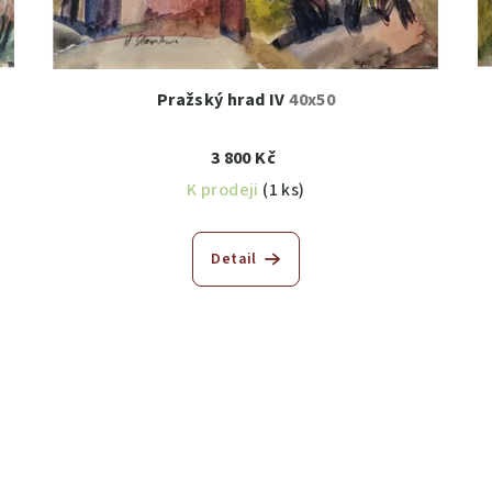
Pražský hrad IV
40x50
3 800 Kč
K prodeji
(1 ks)
Detail