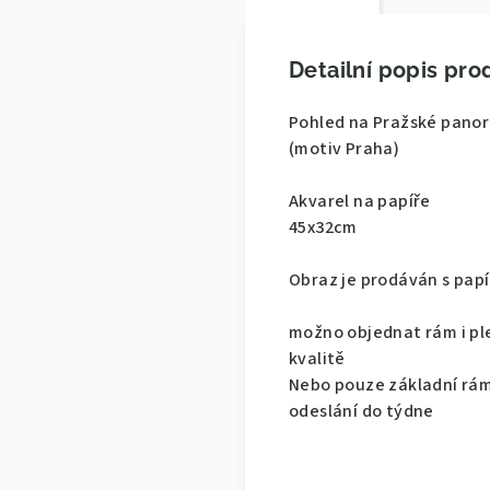
Detailní popis pro
Pohled na Pražské pan
(motiv Praha)
Akvarel na papíře
45x32cm
Obraz je prodáván s pap
možno objednat rám i plex
kvalitě
Nebo pouze základní rám 
odeslání do týdne