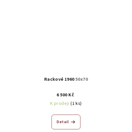
Rackové 1960
50x70
6 500 Kč
K prodeji
(1 ks)
Detail