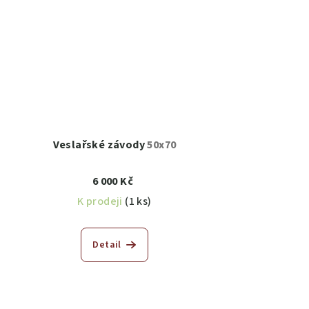
Veslařské závody
50x70
6 000 Kč
K prodeji
(1 ks)
Detail