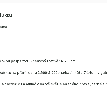
duktu
orama
írovou paspartou - celkový rozměr 40x50cm
isklo na přání, cena 2.500-5.000,- čekací lhůta 7-14dní v gale
a plexisklo za 600Kč v barvě světle hnědého dřeva, černé a b