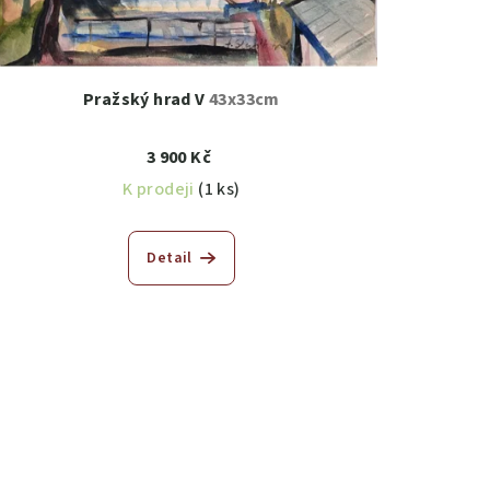
Pražský hrad V
43x33cm
3 900 Kč
K prodeji
(1 ks)
Detail