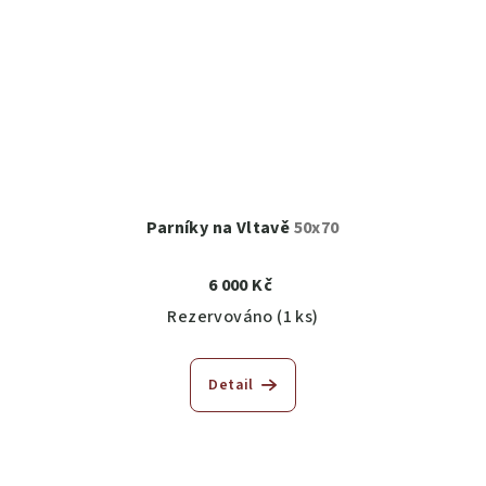
Parníky na Vltavě
50x70
6 000 Kč
Rezervováno
(1 ks)
Detail