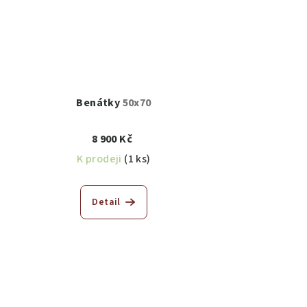
Benátky
50x70
8 900 Kč
K prodeji
(1 ks)
Detail