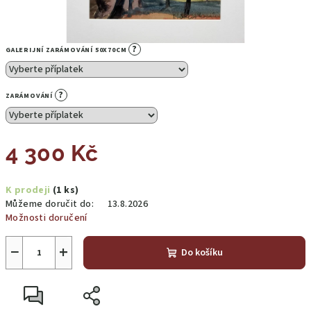
?
GALERIJNÍ ZARÁMOVÁNÍ 50X70CM
?
ZARÁMOVÁNÍ
4 300 Kč
Měrná
K prodeji
(1 ks)
cena:
Můžeme doručit do:
13.8.2026
Možnosti doručení
−
+
Do košíku