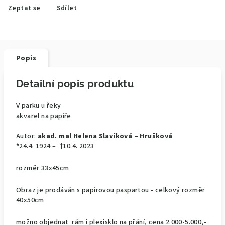
Zeptat se
Sdílet
Popis
Detailní popis produktu
V parku u řeky
akvarel na papíře
Autor:
akad. mal Helena Slavíková – Hrušková
*
24.4. 1924 –
†
10.4. 2023
rozměr 33x45cm
Obraz je prodáván s papírovou paspartou - celkový rozměr
40x50cm
možno objednat rám i plexisklo na přání, cena 2.000-5.000,-