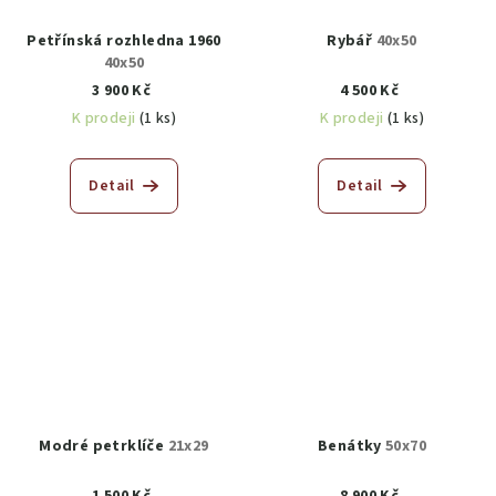
Petřínská rozhledna 1960
Rybář
40x50
40x50
3 900 Kč
4 500 Kč
K prodeji
(1 ks)
K prodeji
(1 ks)
Detail
Detail
Modré petrklíče
21x29
Benátky
50x70