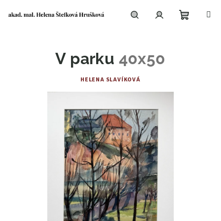
Přejít
na
obsah
Nákupní
Hledat
Přihlášení
V parku
40x50
košík
HELENA SLAVÍKOVÁ