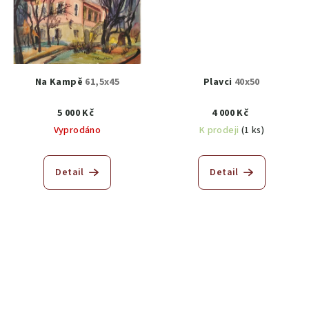
Na Kampě
61,5x45
Plavci
40x50
5 000 Kč
4 000 Kč
Vyprodáno
K prodeji
(1 ks)
Detail
Detail