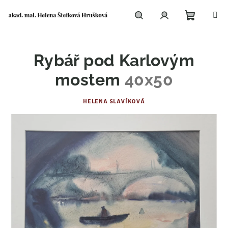
Přejít
na
obsah
Nákupní
Hledat
Přihlášení
Rybář pod Karlovým
košík
mostem
40x50
HELENA SLAVÍKOVÁ