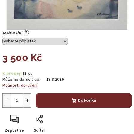
?
ZARÁMOVÁNÍ
3 500 Kč
Měrná
K prodeji
(1 ks)
cena:
Můžeme doručit do:
13.8.2026
Možnosti doručení
−
+
Do košíku
Zeptat se
Sdílet