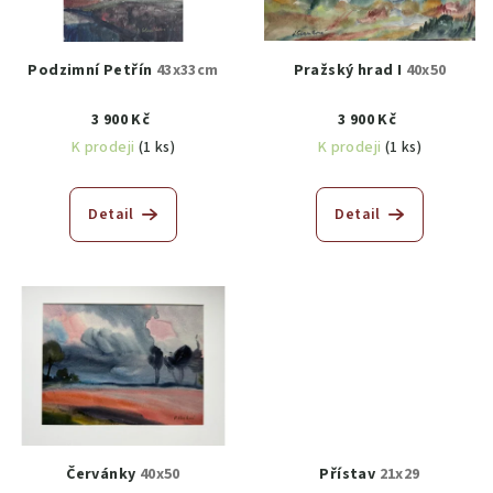
Podzimní Petřín
43x33cm
Pražský hrad I
40x50
3 900 Kč
3 900 Kč
K prodeji
(1 ks)
K prodeji
(1 ks)
Detail
Detail
Červánky
40x50
Přístav
21x29