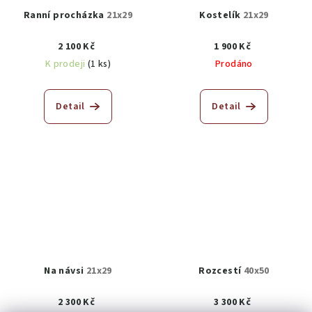
Ranní procházka
21x29
Kostelík
21x29
2 100 Kč
1 900 Kč
K prodeji
(1 ks)
Prodáno
Detail
Detail
Na návsi
21x29
Rozcestí
40x50
2 300 Kč
3 300 Kč