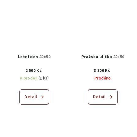
Letní den
40x50
Pražska ulička
40x50
2 500 Kč
3 800 Kč
K prodeji
(1 ks)
Prodáno
Detail
Detail