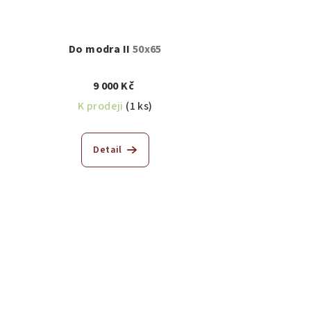
Do modra II
50x65
9 000 Kč
K prodeji
(1 ks)
Detail