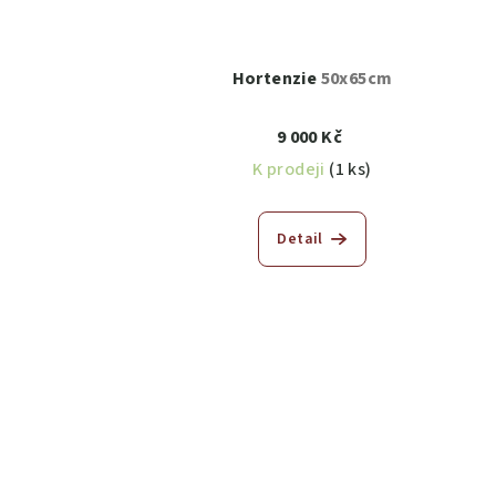
Hortenzie
50x65cm
9 000 Kč
K prodeji
(1 ks)
Detail