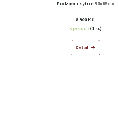
Podzimní kytice
50x65cm
8 900 Kč
K prodeji
(1 ks)
Detail