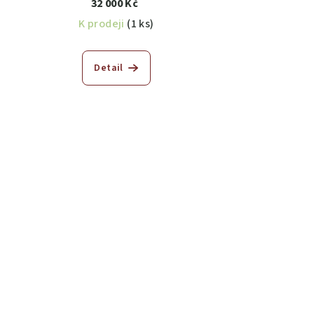
32 000 Kč
K prodeji
(1 ks)
Detail