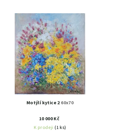
Motýlí kytice 2
60x70
10 000 Kč
K prodeji
(1 ks)