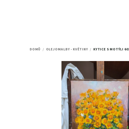
Přejít
na
obsah
DOMŮ
/
OLEJOMALBY - KVĚTINY
/
KYTICE S MOTÝLI
60