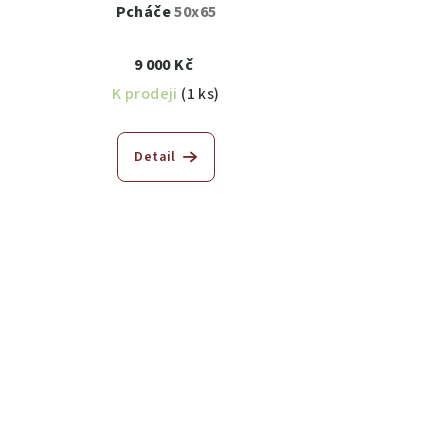
Pcháče
50x65
9 000 Kč
K prodeji
(1 ks)
Detail