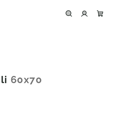
Hledat
Přihlášení
Nákupní
košík
li
60x70