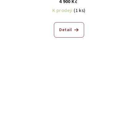
4 900 Kč
K prodeji
(1 ks)
Detail