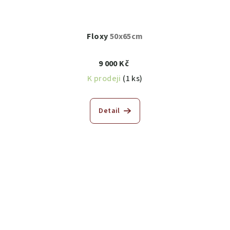
Floxy
50x65cm
9 000 Kč
K prodeji
(1 ks)
Detail