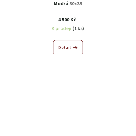
Modrá
30x35
4 500 Kč
K prodeji
(1 ks)
Detail