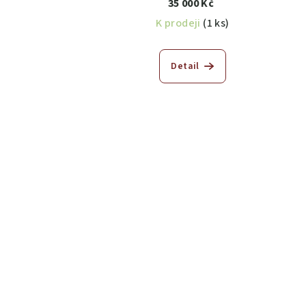
35 000 Kč
K prodeji
(1 ks)
Detail