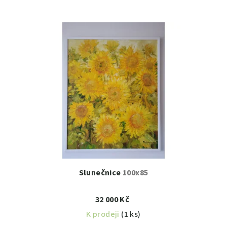
Slunečnice
100x85
32 000 Kč
K prodeji
(1 ks)