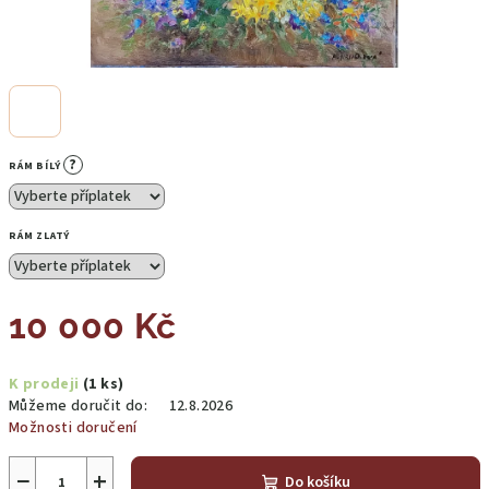
?
RÁM BÍLÝ
RÁM ZLATÝ
10 000 Kč
Měrná
K prodeji
(1 ks)
cena:
Můžeme doručit do:
12.8.2026
Možnosti doručení
−
+
Do košíku