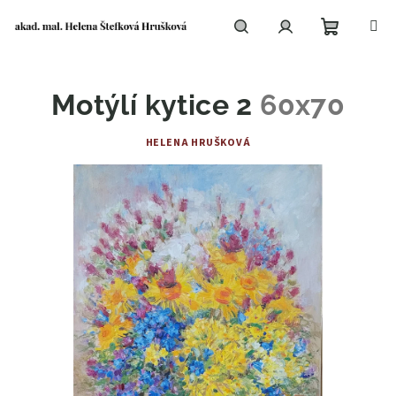
Přejít
na
obsah
Nákupní
Hledat
Přihlášení
Motýlí kytice 2
60x70
košík
HELENA HRUŠKOVÁ