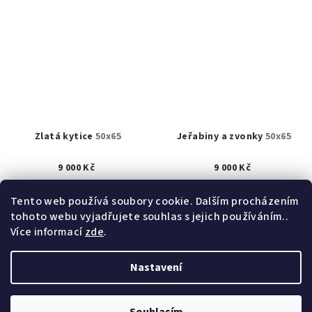
Zlatá kytice
50x65
Jeřabiny a zvonky
50x65
9 000 Kč
9 000 Kč
K prodeji
(1 ks)
K prodeji
(1 ks)
Tento web používá soubory cookie. Dalším procházením
tohoto webu vyjadřujete souhlas s jejich používáním..
Detail
Detail
Více informací
zde
.
Nastavení
Z
Copyright 2026
obrazy akad. mal. Helena Hrušková
á
Štefková
. Všechna práva vyhrazena.
Upravit nastavení
cookies
p