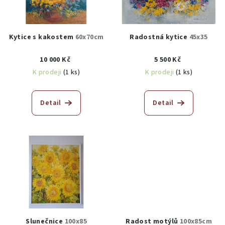
Kytice s kakostem
60x70cm
Radostná kytice
45x35
10 000 Kč
5 500 Kč
K prodeji
(1 ks)
K prodeji
(1 ks)
Detail
Detail
Slunečnice
100x85
Radost motýlů
100x85cm