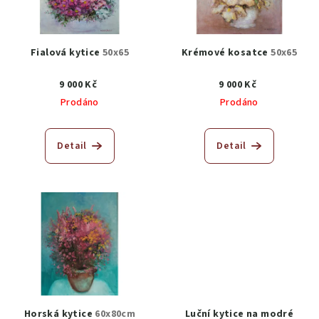
Fialová kytice
50x65
Krémové kosatce
50x65
9 000 Kč
9 000 Kč
Prodáno
Prodáno
Detail
Detail
Horská kytice
60x80cm
Luční kytice na modré