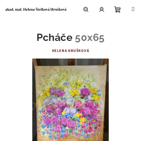
Přejít
na
obsah
Nákupní
Hledat
Přihlášení
Pcháče
50x65
košík
HELENA HRUŠKOVÁ