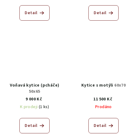
Detail
Detail
Voňavá kytice (pcháče)
Kytice s motýli
60x70
50x65
9 000 Kč
11 500 Kč
K prodeji
(1 ks)
Prodáno
Detail
Detail