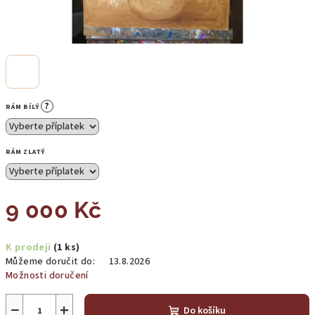
?
RÁM BÍLÝ
RÁM ZLATÝ
9 000 Kč
Měrná
K prodeji
(1 ks)
cena:
Můžeme doručit do:
13.8.2026
Možnosti doručení
−
+
Do košíku