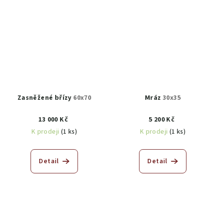
Zasněžené břízy
60x70
Mráz
30x35
13 000 Kč
5 200 Kč
K prodeji
(1 ks)
K prodeji
(1 ks)
Detail
Detail