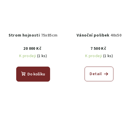
Strom hojnosti
75x85cm
Vánoční polibek
40x50
20 000 Kč
7 500 Kč
K prodeji
(1 ks)
K prodeji
(1 ks)
Detail
Do košíku