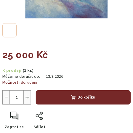
25 000 Kč
Měrná
K prodeji
(1 ks)
cena:
Můžeme doručit do:
13.8.2026
Možnosti doručení
−
+
Do košíku
Zeptat se
Sdílet