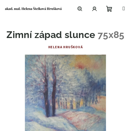
Přejít
na
obsah
Nákupní
Hledat
Přihlášení
Zimní západ slunce
75x85
košík
HELENA HRUŠKOVÁ