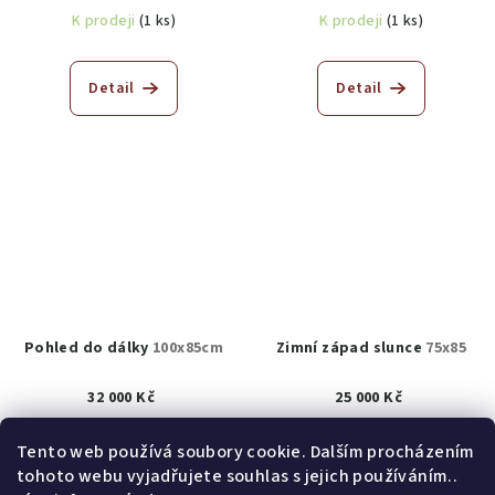
K prodeji
(1 ks)
K prodeji
(1 ks)
Detail
Detail
Pohled do dálky
100x85cm
Zimní západ slunce
75x85
32 000 Kč
25 000 Kč
Prodáno
K prodeji
(1 ks)
Tento web používá soubory cookie. Dalším procházením
tohoto webu vyjadřujete souhlas s jejich používáním..
Detail
Do košíku