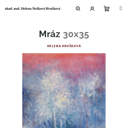
Přejít
na
obsah
Nákupní
Hledat
Přihlášení
Mráz
30x35
košík
HELENA HRUŠKOVÁ