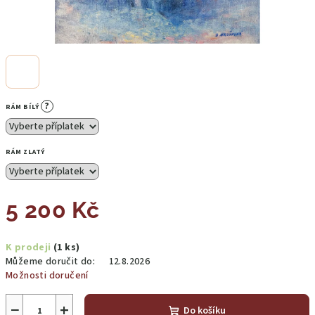
?
RÁM BÍLÝ
RÁM ZLATÝ
5 200 Kč
Měrná
K prodeji
(1 ks)
cena:
Můžeme doručit do:
12.8.2026
Možnosti doručení
−
+
Do košíku