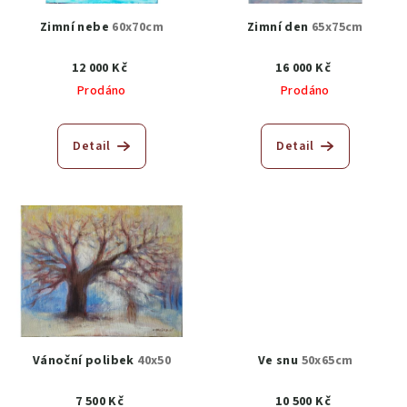
Zimní nebe
60x70cm
Zimní den
65x75cm
12 000 Kč
16 000 Kč
Prodáno
Prodáno
Detail
Detail
Vánoční polibek
40x50
Ve snu
50x65cm
7 500 Kč
10 500 Kč