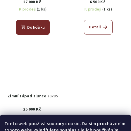
27 000 Kč
6 500 Kč
K prodeji
(1 ks)
K prodeji
(1 ks)
Detail
Do košíku
Zimní západ slunce
75x85
25 000 Kč
K prodeji
(1 ks)
Tento web používá soubory cookie. Dalším procházením
tohoto webu vyjadřujete souhlas s jejich používáním..