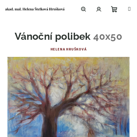
Přejít
na
obsah
Nákupní
Hledat
Přihlášení
Vánoční polibek
40x50
košík
HELENA HRUŠKOVÁ