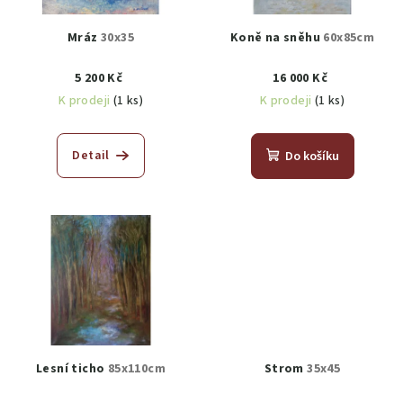
Mráz
30x35
Koně na sněhu
60x85cm
5 200 Kč
16 000 Kč
K prodeji
(1 ks)
K prodeji
(1 ks)
Detail
Do košíku
Lesní ticho
85x110cm
Strom
35x45