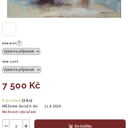
?
RÁM BÍLÝ
RÁM ZLATÝ
7 500 Kč
Měrná
K prodeji
(1 ks)
cena:
Můžeme doručit do:
11.8.2026
Možnosti doručení
−
+
Do košíku