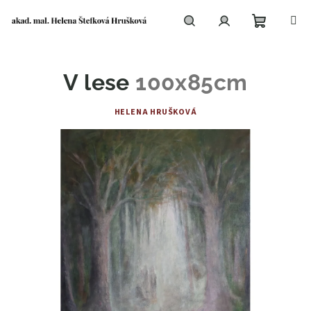
Přejít
na
obsah
Nákupní
Hledat
Přihlášení
V lese
100x85cm
košík
HELENA HRUŠKOVÁ