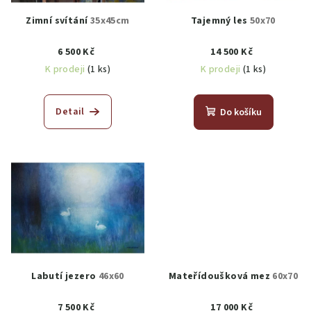
Zimní svítání
35x45cm
Tajemný les
50x70
6 500 Kč
14 500 Kč
K prodeji
(1 ks)
K prodeji
(1 ks)
Detail
Do košíku
Labutí jezero
46x60
Mateřídoušková mez
60x70
7 500 Kč
17 000 Kč