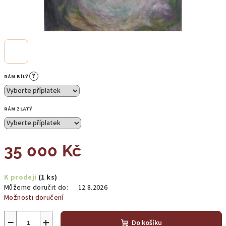
?
RÁM BÍLÝ
RÁM ZLATÝ
35 000 Kč
Měrná
K prodeji
(1 ks)
cena:
Můžeme doručit do:
12.8.2026
Možnosti doručení
−
+
Do košíku