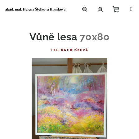
Přejít
na
obsah
Nákupní
Hledat
Přihlášení
Vůně lesa
70x80
košík
HELENA HRUŠKOVÁ