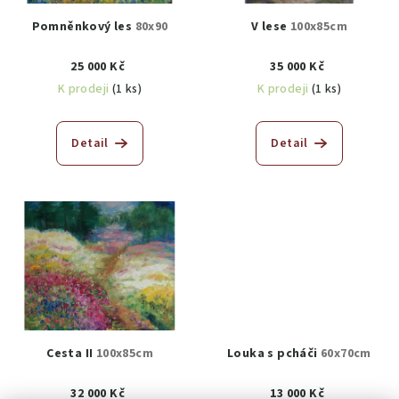
Pomněnkový les
80x90
V lese
100x85cm
25 000 Kč
35 000 Kč
K prodeji
(1 ks)
K prodeji
(1 ks)
Detail
Detail
Cesta II
100x85cm
Louka s pcháči
60x70cm
32 000 Kč
13 000 Kč