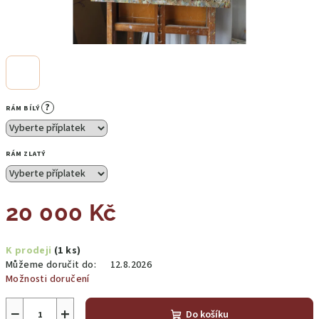
?
RÁM BÍLÝ
RÁM ZLATÝ
20 000 Kč
Měrná
K prodeji
(1 ks)
cena:
Můžeme doručit do:
12.8.2026
Možnosti doručení
−
+
Do košíku