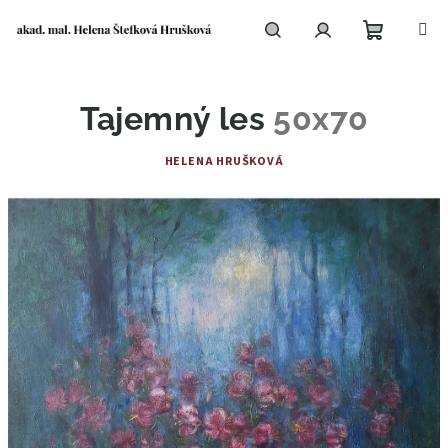
Přejít
na
obsah
Nákupní
Hledat
Přihlášení
Tajemný les
50x70
košík
HELENA HRUŠKOVÁ