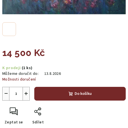
14 500 Kč
Měrná
K prodeji
(1 ks)
cena:
Můžeme doručit do:
13.8.2026
Možnosti doručení
−
+
Do košíku
Zeptat se
Sdílet