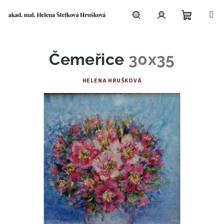
Přejít
na
obsah
Nákupní
Hledat
Přihlášení
Čemeřice
30x35
košík
HELENA HRUŠKOVÁ