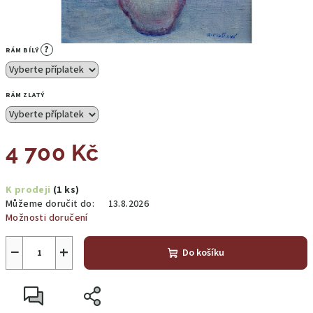
?
RÁM BÍLÝ
RÁM ZLATÝ
4 700 Kč
Měrná
K prodeji
(1 ks)
cena:
Můžeme doručit do:
13.8.2026
Možnosti doručení
−
+
Do košíku