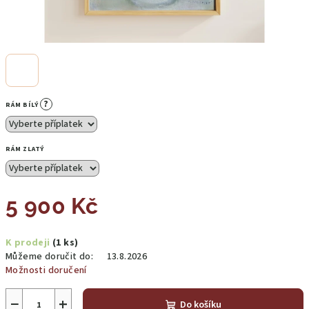
?
RÁM BÍLÝ
RÁM ZLATÝ
5 900 Kč
Měrná
K prodeji
(1 ks)
cena:
Můžeme doručit do:
13.8.2026
Možnosti doručení
−
+
Do košíku