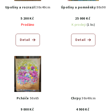
Upolíny a rozrazil
30x40cm
Úpolíny a pomněnky
80x90
5 200 Kč
25 000 Kč
Prodáno
K prodeji
(1 ks)
Detail
Detail
Pcháče
50x65
Chrpy
30x40cm
9 000 Kč
4 900 Kč