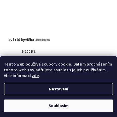
Světlá kytička
30x40cm
5 200 Kč
Prodáno
Tento web používá soubory cookie. Dalším procházením
tohoto webu vyjadřujete souhlas s jejich používáním..
Detail
Více informací
zde
.
Nastavení
Z
Copyright 2026
obrazy akad. mal. Helena Hrušková
á
Štefková
. Všechna práva vyhrazena.
Upravit nastavení
cookies
p
Souhlasím
a
Vytvořil Shoptet