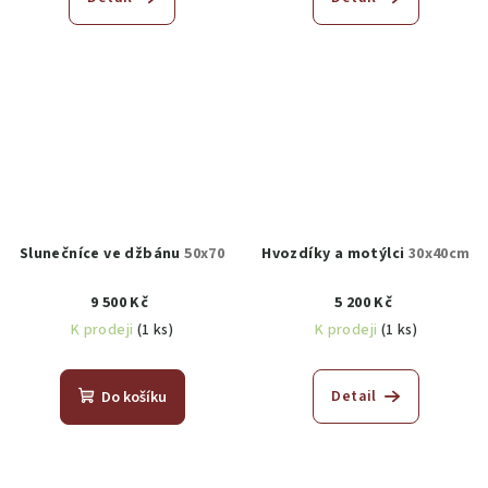
Slunečníce ve džbánu
50x70
Hvozdíky a motýlci
30x40cm
9 500 Kč
5 200 Kč
K prodeji
(1 ks)
K prodeji
(1 ks)
Detail
Do košíku