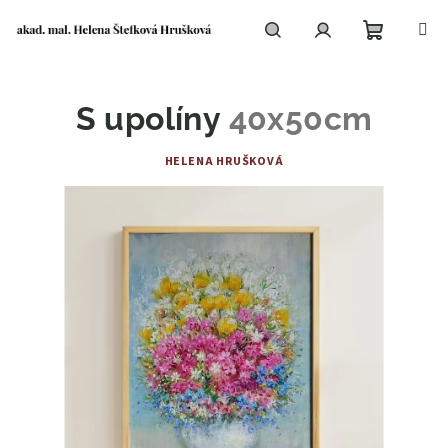
Přejít
na
obsah
Nákupní
Hledat
Přihlášení
S upolíny
40x50cm
košík
HELENA HRUŠKOVÁ