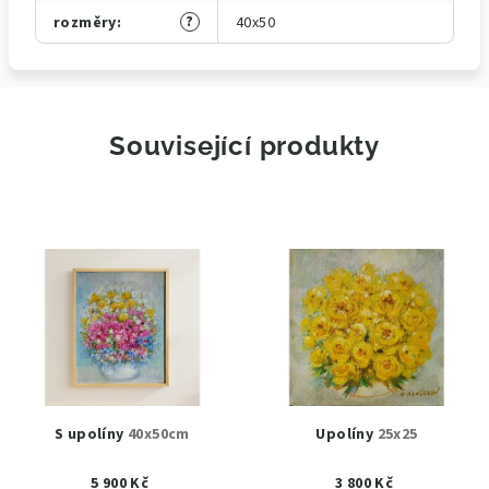
?
rozměry
:
40x50
Související produkty
S upolíny
40x50cm
Upolíny
25x25
5 900 Kč
3 800 Kč