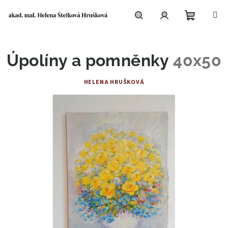
Přejít
na
obsah
Nákupní
Hledat
Přihlášení
Úpolíny a pomněnky
40x50
košík
HELENA HRUŠKOVÁ