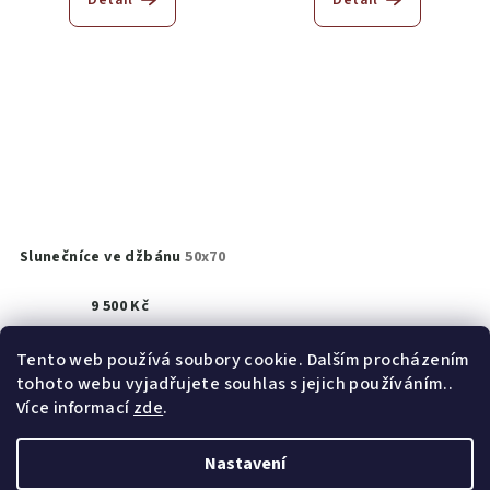
Slunečníce ve džbánu
50x70
9 500 Kč
K prodeji
(1 ks)
Tento web používá soubory cookie. Dalším procházením
tohoto webu vyjadřujete souhlas s jejich používáním..
Do košíku
Více informací
zde
.
Nastavení
Z
Copyright 2026
obrazy akad. mal. Helena Hrušková