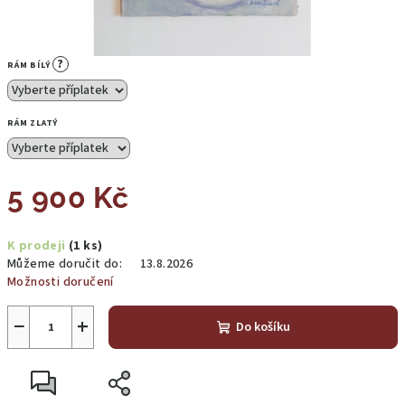
?
RÁM BÍLÝ
RÁM ZLATÝ
5 900 Kč
Měrná
K prodeji
(1 ks)
cena:
Můžeme doručit do:
13.8.2026
Možnosti doručení
−
+
Do košíku