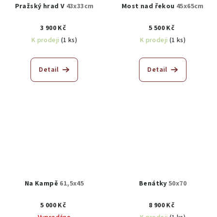
Pražský hrad V
43x33cm
Most nad řekou
45x65cm
3 900 Kč
5 500 Kč
K prodeji
(1 ks)
K prodeji
(1 ks)
Detail
Detail
Na Kampě
61,5x45
Benátky
50x70
5 000 Kč
8 900 Kč