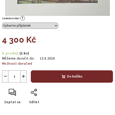
?
ZARÁMOVÁNÍ
4 300 Kč
Měrná
K prodeji
(1 ks)
cena:
Můžeme doručit do:
13.8.2026
Možnosti doručení
−
+
Do košíku
Zeptat se
Sdílet