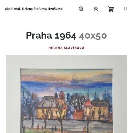
Přejít
na
obsah
Nákupní
Hledat
Přihlášení
Praha 1964
40x50
košík
HELENA SLAVÍKOVÁ