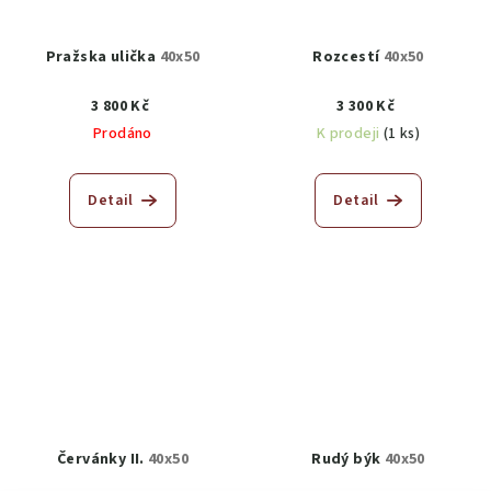
Pražska ulička
40x50
Rozcestí
40x50
3 800 Kč
3 300 Kč
Prodáno
K prodeji
(1 ks)
Detail
Detail
Červánky II.
40x50
Rudý býk
40x50