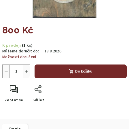
800 Kč
Měrná
K prodeji
(1 ks)
cena:
Můžeme doručit do:
13.8.2026
Možnosti doručení
−
+
Do košíku
Zeptat se
Sdílet