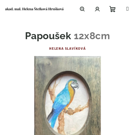
Přejít
na
obsah
Nákupní
Hledat
Přihlášení
Papoušek
12x8cm
košík
HELENA SLAVÍKOVÁ