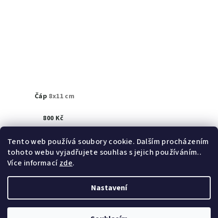
Čáp
8x11 cm
800 Kč
K prodeji
(1 ks)
Tento web používá soubory cookie. Dalším procházením
tohoto webu vyjadřujete souhlas s jejich používáním..
Detail
Více informací
zde
.
Nastavení
Z
Copyright 2026
obrazy akad. mal. Helena Hrušková
á
Štefková
. Všechna práva vyhrazena.
Upravit nastavení
cookies
p