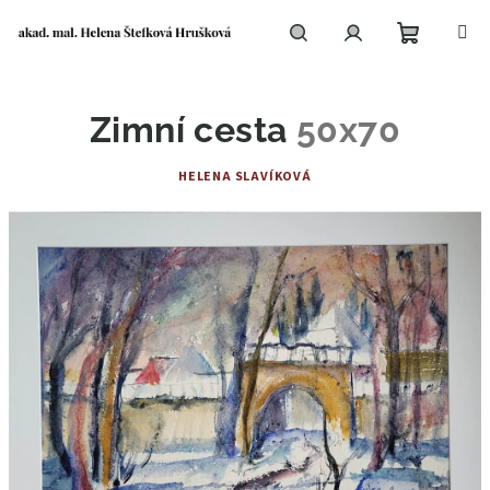
Přejít
na
obsah
Nákupní
Hledat
Přihlášení
Zimní cesta
50x70
košík
HELENA SLAVÍKOVÁ