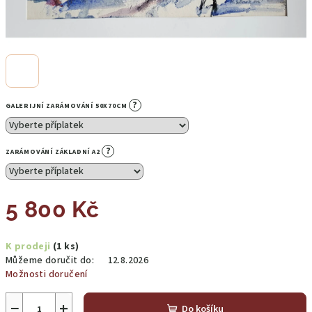
?
GALERIJNÍ ZARÁMOVÁNÍ 50X70CM
?
ZARÁMOVÁNÍ ZÁKLADNÍ A2
5 800 Kč
Měrná
K prodeji
(1 ks)
cena:
Můžeme doručit do:
12.8.2026
Možnosti doručení
−
+
Do košíku