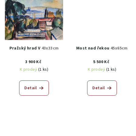
Pražský hrad V
43x33cm
Most nad řekou
45x65cm
3 900 Kč
5 500 Kč
K prodeji
(1 ks)
K prodeji
(1 ks)
Detail
Detail