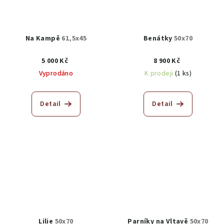
Na Kampě
61,5x45
Benátky
50x70
5 000 Kč
8 900 Kč
Vyprodáno
K prodeji
(1 ks)
Detail
Detail
Lilie
50x70
Parníky na Vltavě
50x70