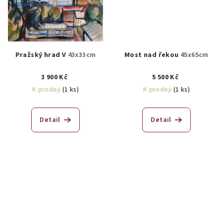
Pražský hrad V
43x33cm
Most nad řekou
45x65cm
3 900 Kč
5 500 Kč
K prodeji
(1 ks)
K prodeji
(1 ks)
Detail
Detail