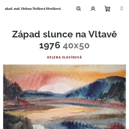
Přejít
na
obsah
Nákupní
Hledat
Přihlášení
Západ slunce na Vltavě
košík
1976
40x50
HELENA SLAVÍKOVÁ