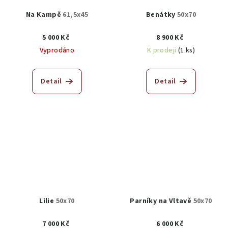
Na Kampě
61,5x45
Benátky
50x70
5 000 Kč
8 900 Kč
Vyprodáno
K prodeji
(1 ks)
Detail
Detail
Lilie
50x70
Parníky na Vltavě
50x70
7 000 Kč
6 000 Kč