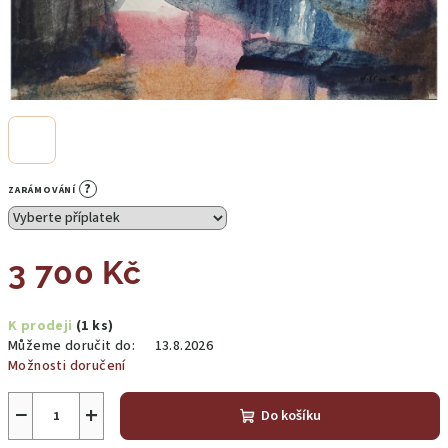
?
ZARÁMOVÁNÍ
3 700 Kč
Měrná
K prodeji
(1 ks)
cena:
Můžeme doručit do:
13.8.2026
Možnosti doručení
−
+
Do košíku