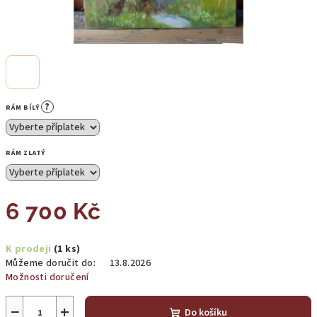
?
RÁM BÍLÝ
RÁM ZLATÝ
6 700 Kč
Měrná
K prodeji
(1 ks)
cena:
Můžeme doručit do:
13.8.2026
Možnosti doručení
−
+
Do košíku