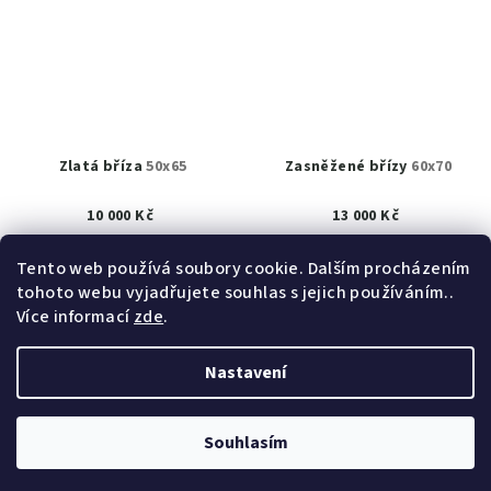
Zlatá bříza
50x65
Zasněžené břízy
60x70
10 000 Kč
13 000 Kč
K prodeji
(1 ks)
K prodeji
(1 ks)
Tento web používá soubory cookie. Dalším procházením
tohoto webu vyjadřujete souhlas s jejich používáním..
Detail
Detail
Více informací
zde
.
Nastavení
Z
Copyright 2026
obrazy akad. mal. Helena Hrušková
á
Štefková
. Všechna práva vyhrazena.
Upravit nastavení
cookies
p
Souhlasím
a
Vytvořil Shoptet