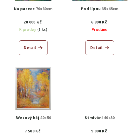
Na pasece
70x80cm
Pod lípou
35x45cm
20 000 Kč
6 800 Kč
K prodeji
(1 ks)
Prodáno
Detail
Detail
Březový háj
40x50
Stmívání
40x50
7 500 Kč
9 000 Kč