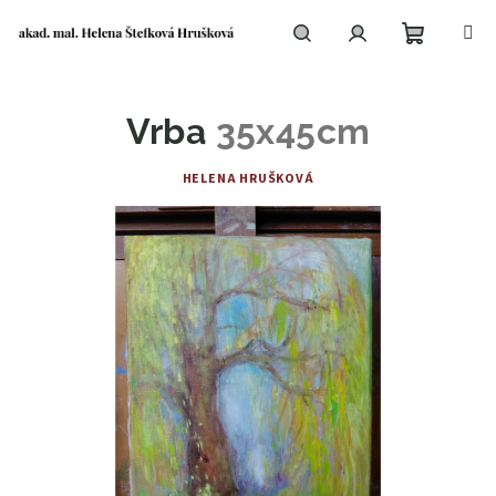
Přejít
na
obsah
Nákupní
Hledat
Přihlášení
Vrba
35x45cm
košík
HELENA HRUŠKOVÁ