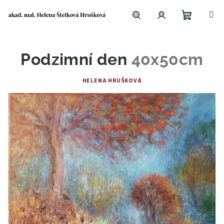
Přejít
na
obsah
Nákupní
Hledat
Přihlášení
Podzimní den
40x50cm
košík
HELENA HRUŠKOVÁ