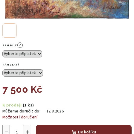
?
RÁM BÍLÝ
RÁM ZLATÝ
7 500 Kč
Měrná
K prodeji
(1 ks)
cena:
Můžeme doručit do:
12.8.2026
Možnosti doručení
−
+
Do košíku