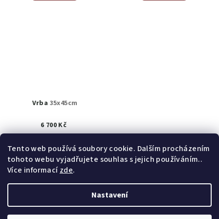
Vrba
35x45cm
6 700 Kč
K prodeji
(1 ks)
Tento web používá soubory cookie. Dalším procházením
tohoto webu vyjadřujete souhlas s jejich používáním..
Detail
Více informací
zde
.
Nastavení
Z
Copyright 2026
obrazy akad. mal. Helena Hrušková
á
Štefková
. Všechna práva vyhrazena.
Upravit nastavení
cookies