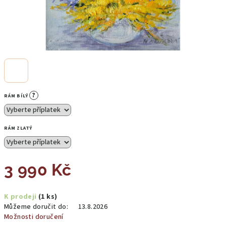
?
RÁM BÍLÝ
RÁM ZLATÝ
3 990 Kč
Měrná
K prodeji
(1 ks)
cena:
Můžeme doručit do:
13.8.2026
Možnosti doručení