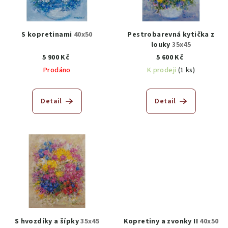
S kopretinami
40x50
Pestrobarevná kytička z
louky
35x45
5 900 Kč
5 600 Kč
Prodáno
K prodeji
(1 ks)
Detail
Detail
S hvozdíky a šípky
35x45
Kopretiny a zvonky II
40x50