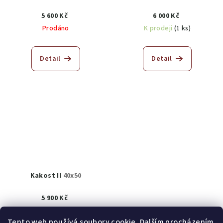
5 600 Kč
6 000 Kč
Prodáno
K prodeji
(1 ks)
Detail
Detail
Kakost II
40x50
5 900 Kč
K prodeji
(1 ks)
Tento web používá soubory cookie. Dalším procházením