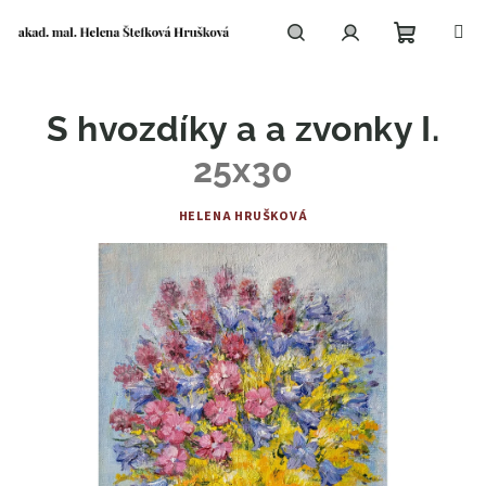
Přejít
na
obsah
Nákupní
Hledat
Přihlášení
S hvozdíky a a zvonky I.
košík
25x30
HELENA HRUŠKOVÁ