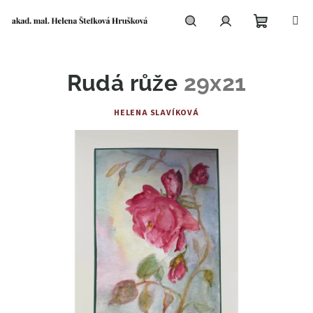
Přejít
na
obsah
Nákupní
Hledat
Přihlášení
Rudá růže
29x21
košík
HELENA SLAVÍKOVÁ