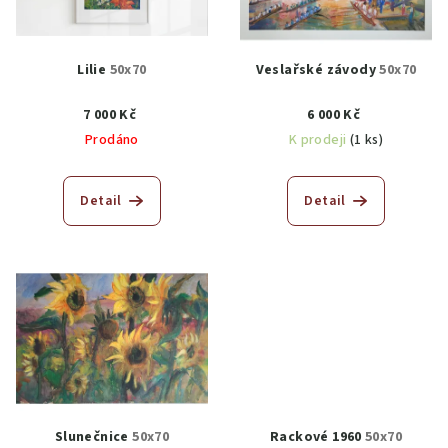
Lilie
50x70
Veslařské závody
50x70
7 000 Kč
6 000 Kč
Prodáno
K prodeji
(1 ks)
Detail
Detail
Slunečnice
50x70
Rackové 1960
50x70