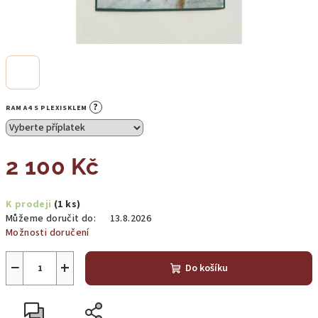
?
RAM A4 S PLEXISKLEM
2 100 Kč
Měrná
K prodeji
(1 ks)
cena:
Můžeme doručit do:
13.8.2026
Možnosti doručení
−
+
Do košíku