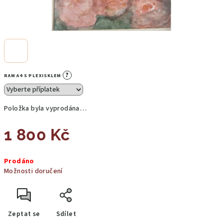
?
RAM A4 S PLEXISKLEM
Položka byla vyprodána…
1 800 Kč
Měrná
Prodáno
cena:
Možnosti doručení
Zeptat se
Sdílet