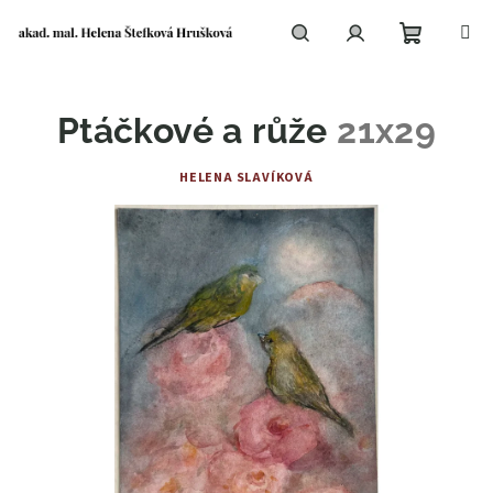
Přejít
na
obsah
Nákupní
Hledat
Přihlášení
Ptáčkové a růže
21x29
košík
HELENA SLAVÍKOVÁ