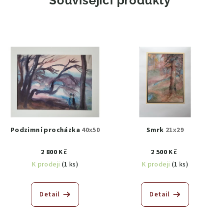
Související produkty
Podzimní procházka
40x50
Smrk
21x29
2 800 Kč
2 500 Kč
K prodeji
(1 ks)
K prodeji
(1 ks)
Detail
Detail