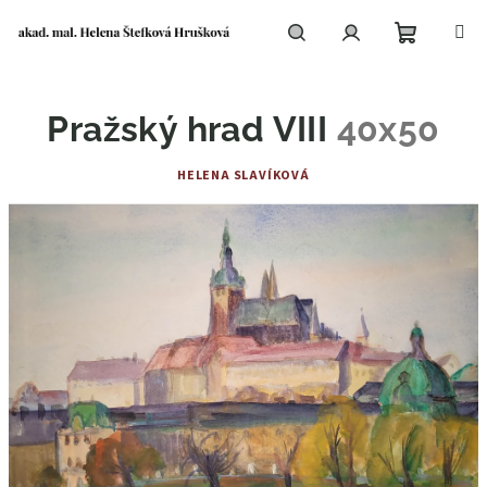
Přejít
na
obsah
Nákupní
Hledat
Přihlášení
Pražský hrad VIII
40x50
košík
HELENA SLAVÍKOVÁ