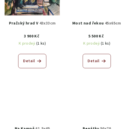
Pražský hrad V
43x33cm
Most nad řekou
45x65cm
3 900 Kč
5 500 Kč
K prodeji
(1 ks)
K prodeji
(1 ks)
Detail
Detail
Na Kampě
61,5x45
Benátky
50x70