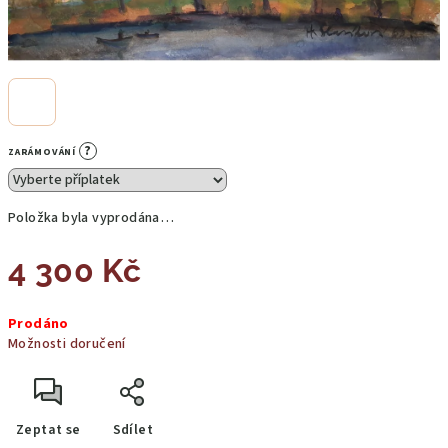
?
ZARÁMOVÁNÍ
Položka byla vyprodána…
4 300 Kč
Měrná
Prodáno
cena:
Možnosti doručení
Zeptat se
Sdílet