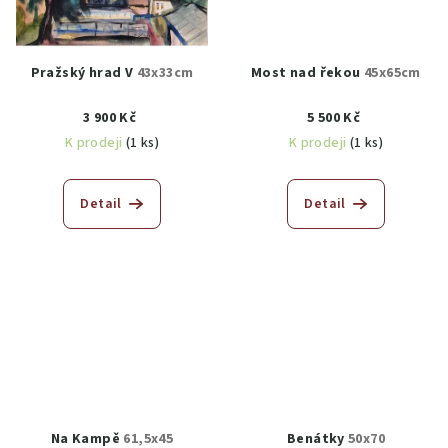
Pražský hrad V
43x33cm
Most nad řekou
45x65cm
3 900 Kč
5 500 Kč
K prodeji
(1 ks)
K prodeji
(1 ks)
Detail
Detail
Na Kampě
61,5x45
Benátky
50x70