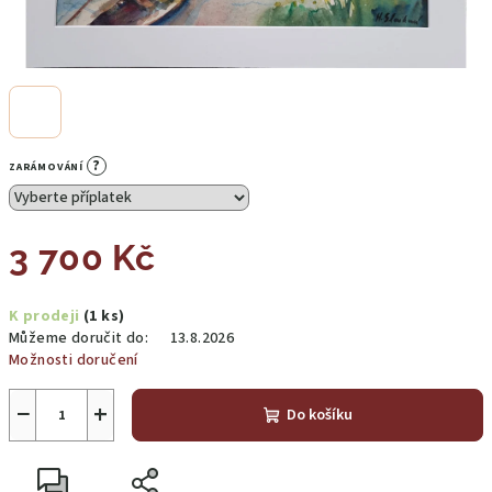
?
ZARÁMOVÁNÍ
3 700 Kč
Měrná
K prodeji
(1 ks)
cena:
Můžeme doručit do:
13.8.2026
Možnosti doručení
−
+
Do košíku