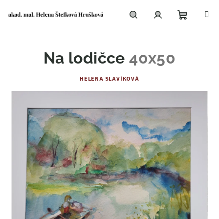
Přejít
na
obsah
Nákupní
Hledat
Přihlášení
Na lodičce
40x50
košík
HELENA SLAVÍKOVÁ