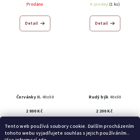
Prodáno
K prodeji
(1 ks)
Detail
Detail
Červánky II.
40x50
Rudý býk
40x50
2 800 Kč
2 200 Kč
K prodeji
(1 ks)
K prodeji
(1 ks)
Tento web používá soubory cookie. Dalším procházením
tohoto webu vyjadřujete souhlas s jejich používáním..
Detail
Detail