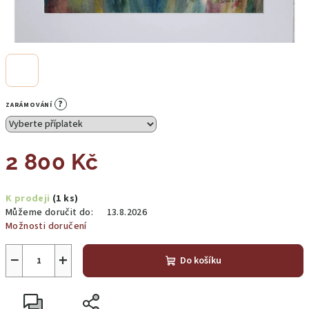
?
ZARÁMOVÁNÍ
2 800 Kč
Měrná
K prodeji
(1 ks)
cena:
Můžeme doručit do:
13.8.2026
Možnosti doručení
−
+
Do košíku