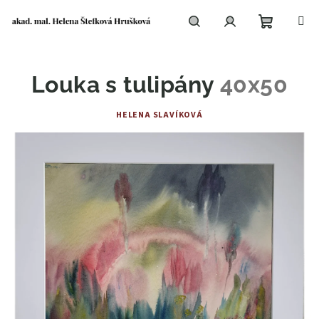
Přejít
na
obsah
Nákupní
Hledat
Přihlášení
Louka s tulipány
40x50
košík
HELENA SLAVÍKOVÁ