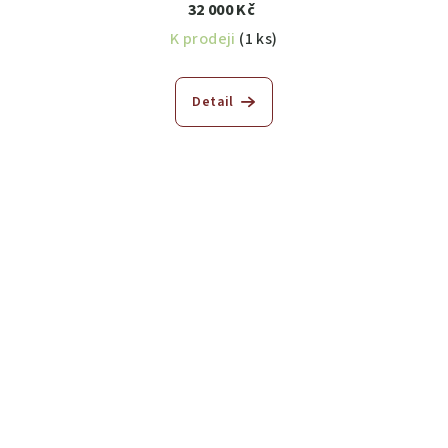
32 000 Kč
K prodeji
(1 ks)
Detail