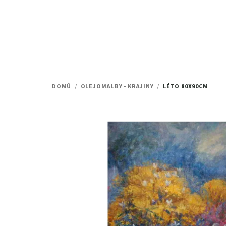
Přejít
na
obsah
DOMŮ
/
OLEJOMALBY - KRAJINY
/
LÉTO
80X90CM