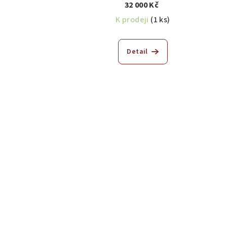
32 000 Kč
K prodeji
(1 ks)
Detail