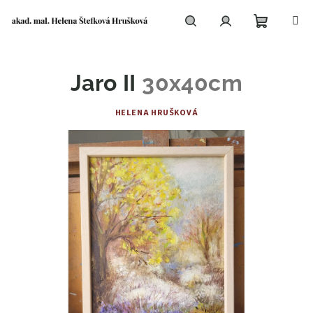
Přejít
na
obsah
Nákupní
Hledat
Přihlášení
Jaro II
30x40cm
košík
HELENA HRUŠKOVÁ