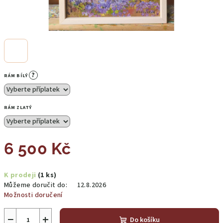
?
RÁM BÍLÝ
RÁM ZLATÝ
6 500 Kč
Měrná
K prodeji
(1 ks)
cena:
Můžeme doručit do:
12.8.2026
Možnosti doručení
−
+
Do košíku