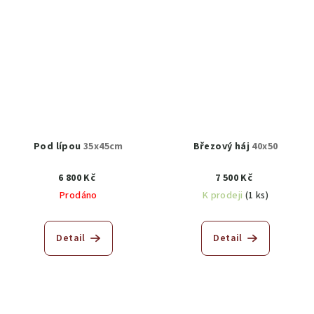
Pod lípou
35x45cm
Březový háj
40x50
6 800 Kč
7 500 Kč
Prodáno
K prodeji
(1 ks)
Detail
Detail