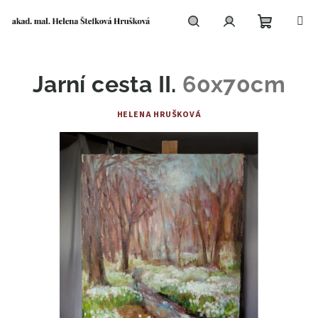
Přejít
na
obsah
Nákupní
Hledat
Přihlášení
Jarní cesta II.
60x70cm
košík
HELENA HRUŠKOVÁ