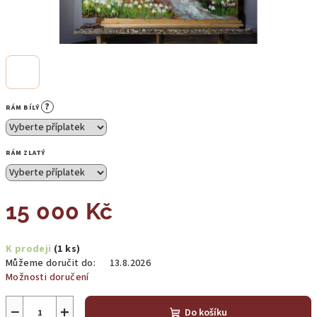
?
RÁM BÍLÝ
RÁM ZLATÝ
15 000 Kč
Měrná
K prodeji
(1 ks)
cena:
Můžeme doručit do:
13.8.2026
Možnosti doručení
−
+
Do košíku