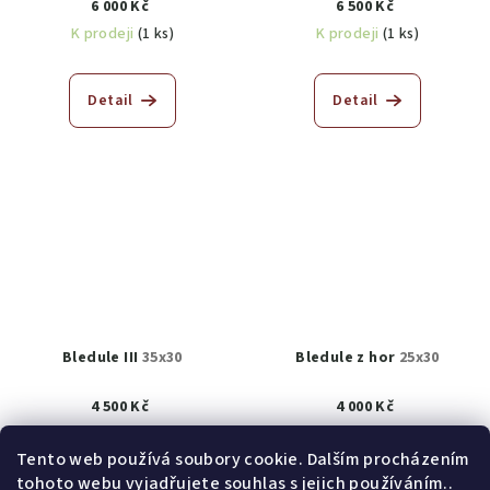
6 000 Kč
6 500 Kč
K prodeji
(1 ks)
K prodeji
(1 ks)
Detail
Detail
Bledule III
35x30
Bledule z hor
25x30
4 500 Kč
4 000 Kč
K prodeji
(1 ks)
K prodeji
(1 ks)
Tento web používá soubory cookie. Dalším procházením
tohoto webu vyjadřujete souhlas s jejich používáním..