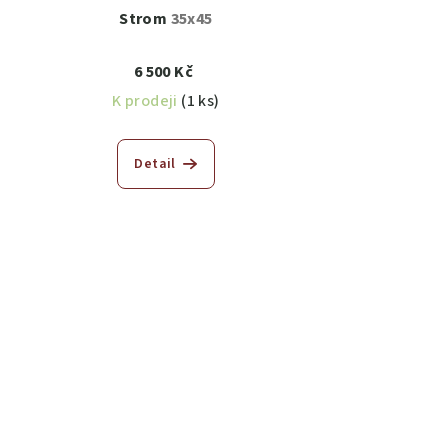
Strom
35x45
6 500 Kč
K prodeji
(1 ks)
Detail