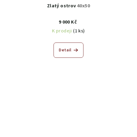
Zlatý ostrov
40x50
9 000 Kč
K prodeji
(1 ks)
Detail