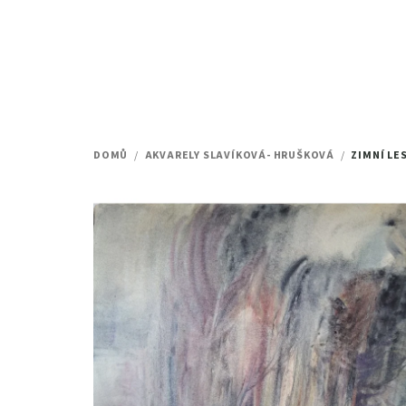
Přejít
na
obsah
DOMŮ
/
AKVARELY SLAVÍKOVÁ- HRUŠKOVÁ
/
ZIMNÍ LE