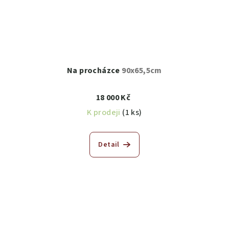
Na procházce
90x65,5cm
18 000 Kč
K prodeji
(1 ks)
Detail