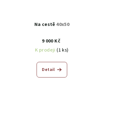
Na cestě
40x50
9 000 Kč
K prodeji
(1 ks)
Detail