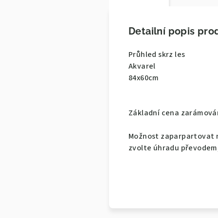
Detailní popis pro
Průhled skrz les
Akvarel
84x60cm
Základní cena zarámován
Možnost zaparpartovat n
zvolte úhradu převodem