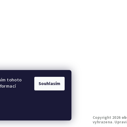
ním tohoto
Souhlasím
nformací
Copyright 2026
ob
vyhrazena.
Upravi