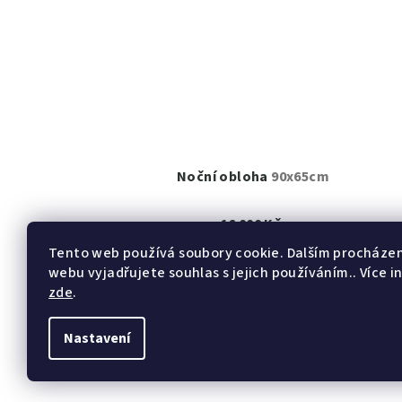
Noční obloha
90x65cm
16 000 Kč
K prodeji
(1 ks)
Tento web používá soubory cookie. Dalším procháze
webu vyjadřujete souhlas s jejich používáním.. Více i
zde
.
Detail
Nastavení
Z
á