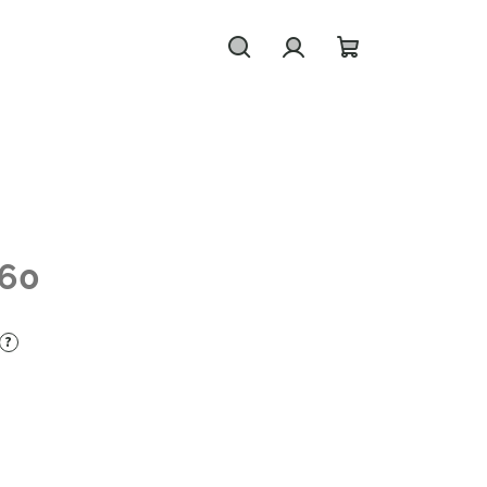
Hledat
Přihlášení
Nákupní
košík
60
?
č