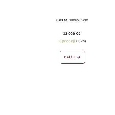
Cesta
90x65,5cm
13 000 Kč
K prodeji
(1 ks)
Detail