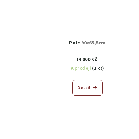
Pole
90x65,5cm
14 000 Kč
K prodeji
(1 ks)
Detail