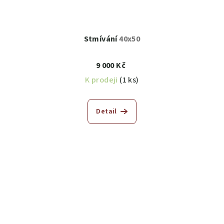
Stmívání
40x50
9 000 Kč
K prodeji
(1 ks)
Detail