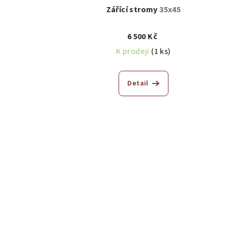
Zářící stromy
35x45
6 500 Kč
K prodeji
(1 ks)
Detail